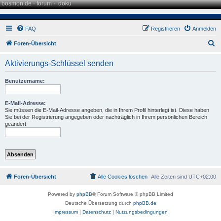
bosmon.de
·
forum
·
doku
FAQ
Registrieren
Anmelden
S
Foren-Übersicht
u
Aktivierungs-Schlüssel senden
c
h
Benutzername:
e
E-Mail-Adresse:
Sie müssen die E-Mail-Adresse angeben, die in Ihrem Profil hinterlegt ist. Diese haben
Sie bei der Registrierung angegeben oder nachträglich in Ihrem persönlichen Bereich
geändert.
Foren-Übersicht
Alle Cookies löschen
Alle Zeiten sind
UTC+02:00
Powered by
phpBB
® Forum Software © phpBB Limited
Deutsche Übersetzung durch
phpBB.de
Impressum
|
Datenschutz
|
Nutzungsbedingungen