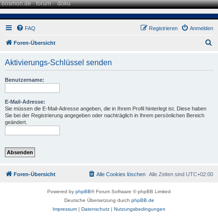
bosmon.de
·
forum
·
doku
FAQ
Registrieren
Anmelden
S
Foren-Übersicht
u
Aktivierungs-Schlüssel senden
c
h
Benutzername:
e
E-Mail-Adresse:
Sie müssen die E-Mail-Adresse angeben, die in Ihrem Profil hinterlegt ist. Diese haben
Sie bei der Registrierung angegeben oder nachträglich in Ihrem persönlichen Bereich
geändert.
Foren-Übersicht
Alle Cookies löschen
Alle Zeiten sind
UTC+02:00
Powered by
phpBB
® Forum Software © phpBB Limited
Deutsche Übersetzung durch
phpBB.de
Impressum
|
Datenschutz
|
Nutzungsbedingungen