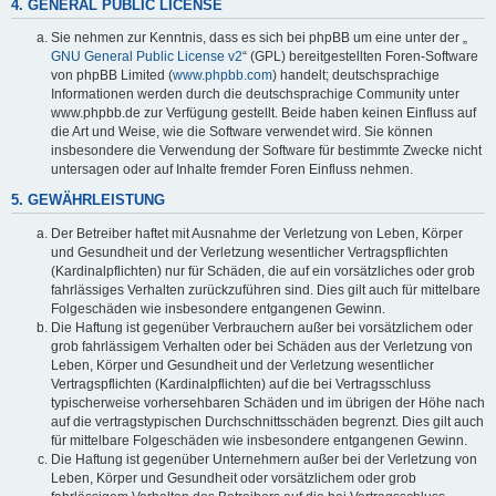
4. GENERAL PUBLIC LICENSE
Sie nehmen zur Kenntnis, dass es sich bei phpBB um eine unter der „
GNU General Public License v2
“ (GPL) bereitgestellten Foren-Software
von phpBB Limited (
www.phpbb.com
) handelt; deutschsprachige
Informationen werden durch die deutschsprachige Community unter
www.phpbb.de zur Verfügung gestellt. Beide haben keinen Einfluss auf
die Art und Weise, wie die Software verwendet wird. Sie können
insbesondere die Verwendung der Software für bestimmte Zwecke nicht
untersagen oder auf Inhalte fremder Foren Einfluss nehmen.
5. GEWÄHRLEISTUNG
Der Betreiber haftet mit Ausnahme der Verletzung von Leben, Körper
und Gesundheit und der Verletzung wesentlicher Vertragspflichten
(Kardinalpflichten) nur für Schäden, die auf ein vorsätzliches oder grob
fahrlässiges Verhalten zurückzuführen sind. Dies gilt auch für mittelbare
Folgeschäden wie insbesondere entgangenen Gewinn.
Die Haftung ist gegenüber Verbrauchern außer bei vorsätzlichem oder
grob fahrlässigem Verhalten oder bei Schäden aus der Verletzung von
Leben, Körper und Gesundheit und der Verletzung wesentlicher
Vertragspflichten (Kardinalpflichten) auf die bei Vertragsschluss
typischerweise vorhersehbaren Schäden und im übrigen der Höhe nach
auf die vertragstypischen Durchschnittsschäden begrenzt. Dies gilt auch
für mittelbare Folgeschäden wie insbesondere entgangenen Gewinn.
Die Haftung ist gegenüber Unternehmern außer bei der Verletzung von
Leben, Körper und Gesundheit oder vorsätzlichem oder grob