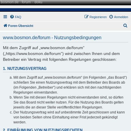
bosmon.de
·
forum
·
doku
FAQ
Registrieren
Anmelden
S
Foren-Übersicht
u
www.bosmon.de/forum - Nutzungsbedingungen
c
h
Mit dem Zugriff auf „www.bosmon.de/forum“
(„https://www.bosmon.de/forum“) wird zwischen Ihnen und dem
e
Betreiber ein Vertrag mit folgenden Regelungen geschlossen:
1. NUTZUNGSVERTRAG
Mit dem Zugriff auf „www.bosmon.de/forum“ (im Folgenden „das Board“)
schließen Sie einen Nutzungsvertrag mit dem Betreiber des Boards ab
(im Folgenden „Betreiber“) und erklären sich mit den nachfolgenden
Regelungen einverstanden.
Wenn Sie mit diesen Regelungen nicht einverstanden sind, so dürfen
Sie das Board nicht weiter nutzen. Für die Nutzung des Boards gelten
jeweils die an dieser Stelle veröffentlichten Regelungen.
Der Nutzungsvertrag wird auf unbestimmte Zeit geschlossen und kann
von beiden Seiten ohne Einhaltung einer Frist jederzeit gekündigt
werden.
2. EINRÄUMUNG VON NUTZUNGSRECHTEN