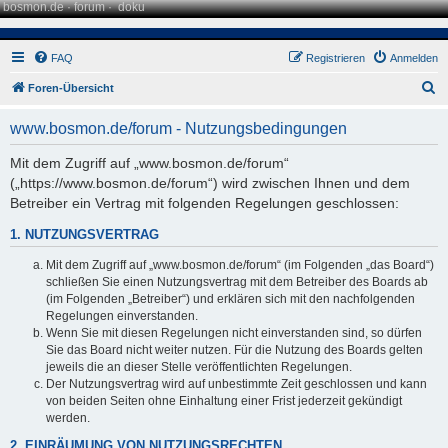
bosmon.de
·
forum
·
doku
FAQ
Registrieren
Anmelden
S
Foren-Übersicht
u
www.bosmon.de/forum - Nutzungsbedingungen
c
h
Mit dem Zugriff auf „www.bosmon.de/forum“
(„https://www.bosmon.de/forum“) wird zwischen Ihnen und dem
e
Betreiber ein Vertrag mit folgenden Regelungen geschlossen:
1. NUTZUNGSVERTRAG
Mit dem Zugriff auf „www.bosmon.de/forum“ (im Folgenden „das Board“)
schließen Sie einen Nutzungsvertrag mit dem Betreiber des Boards ab
(im Folgenden „Betreiber“) und erklären sich mit den nachfolgenden
Regelungen einverstanden.
Wenn Sie mit diesen Regelungen nicht einverstanden sind, so dürfen
Sie das Board nicht weiter nutzen. Für die Nutzung des Boards gelten
jeweils die an dieser Stelle veröffentlichten Regelungen.
Der Nutzungsvertrag wird auf unbestimmte Zeit geschlossen und kann
von beiden Seiten ohne Einhaltung einer Frist jederzeit gekündigt
werden.
2. EINRÄUMUNG VON NUTZUNGSRECHTEN