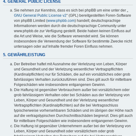
4. GENERAL PUBLIC LICENSE
Sie nehmen zur Kenntnis, dass es sich bei phpBB um eine unter der „
GNU General Public License v2
“ (GPL) bereitgestellten Foren-Software
von phpBB Limited (
www.phpbb.com
) handelt; deutschsprachige
Informationen werden durch die deutschsprachige Community unter
www.phpbb.de zur Verfügung gestellt. Beide haben keinen Einfluss auf
die Art und Weise, wie die Software verwendet wird. Sie können
insbesondere die Verwendung der Software für bestimmte Zwecke nicht
untersagen oder auf Inhalte fremder Foren Einfluss nehmen.
5. GEWÄHRLEISTUNG
Der Betreiber haftet mit Ausnahme der Verletzung von Leben, Körper
und Gesundheit und der Verletzung wesentlicher Vertragspflichten
(Kardinalpflichten) nur für Schäden, die auf ein vorsätzliches oder grob
fahrlässiges Verhalten zurückzuführen sind. Dies gilt auch für mittelbare
Folgeschäden wie insbesondere entgangenen Gewinn.
Die Haftung ist gegenüber Verbrauchern außer bei vorsätzlichem oder
grob fahrlässigem Verhalten oder bei Schäden aus der Verletzung von
Leben, Körper und Gesundheit und der Verletzung wesentlicher
Vertragspflichten (Kardinalpflichten) auf die bei Vertragsschluss
typischerweise vorhersehbaren Schäden und im übrigen der Höhe nach
auf die vertragstypischen Durchschnittsschäden begrenzt. Dies gilt auch
für mittelbare Folgeschäden wie insbesondere entgangenen Gewinn.
Die Haftung ist gegenüber Unternehmern außer bei der Verletzung von
Leben, Körper und Gesundheit oder vorsätzlichem oder grob