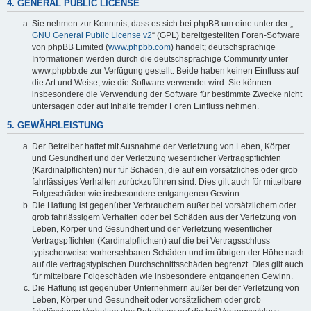
4. GENERAL PUBLIC LICENSE
Sie nehmen zur Kenntnis, dass es sich bei phpBB um eine unter der „
GNU General Public License v2
“ (GPL) bereitgestellten Foren-Software
von phpBB Limited (
www.phpbb.com
) handelt; deutschsprachige
Informationen werden durch die deutschsprachige Community unter
www.phpbb.de zur Verfügung gestellt. Beide haben keinen Einfluss auf
die Art und Weise, wie die Software verwendet wird. Sie können
insbesondere die Verwendung der Software für bestimmte Zwecke nicht
untersagen oder auf Inhalte fremder Foren Einfluss nehmen.
5. GEWÄHRLEISTUNG
Der Betreiber haftet mit Ausnahme der Verletzung von Leben, Körper
und Gesundheit und der Verletzung wesentlicher Vertragspflichten
(Kardinalpflichten) nur für Schäden, die auf ein vorsätzliches oder grob
fahrlässiges Verhalten zurückzuführen sind. Dies gilt auch für mittelbare
Folgeschäden wie insbesondere entgangenen Gewinn.
Die Haftung ist gegenüber Verbrauchern außer bei vorsätzlichem oder
grob fahrlässigem Verhalten oder bei Schäden aus der Verletzung von
Leben, Körper und Gesundheit und der Verletzung wesentlicher
Vertragspflichten (Kardinalpflichten) auf die bei Vertragsschluss
typischerweise vorhersehbaren Schäden und im übrigen der Höhe nach
auf die vertragstypischen Durchschnittsschäden begrenzt. Dies gilt auch
für mittelbare Folgeschäden wie insbesondere entgangenen Gewinn.
Die Haftung ist gegenüber Unternehmern außer bei der Verletzung von
Leben, Körper und Gesundheit oder vorsätzlichem oder grob