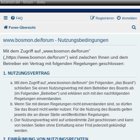
bosmon.de
·
forum
·
doku
FAQ
Registrieren
Anmelden
S
Foren-Übersicht
u
www.bosmon.de/forum - Nutzungsbedingungen
c
h
Mit dem Zugriff auf „www.bosmon.de/forum“
(„https://www.bosmon.de/forum“) wird zwischen Ihnen und dem
e
Betreiber ein Vertrag mit folgenden Regelungen geschlossen:
1. NUTZUNGSVERTRAG
Mit dem Zugriff auf „www.bosmon.de/forum“ (im Folgenden „das Board“)
schließen Sie einen Nutzungsvertrag mit dem Betreiber des Boards ab
(im Folgenden „Betreiber“) und erklären sich mit den nachfolgenden
Regelungen einverstanden.
Wenn Sie mit diesen Regelungen nicht einverstanden sind, so dürfen
Sie das Board nicht weiter nutzen. Für die Nutzung des Boards gelten
jeweils die an dieser Stelle veröffentlichten Regelungen.
Der Nutzungsvertrag wird auf unbestimmte Zeit geschlossen und kann
von beiden Seiten ohne Einhaltung einer Frist jederzeit gekündigt
werden.
2. EINRÄUMUNG VON NUTZUNGSRECHTEN