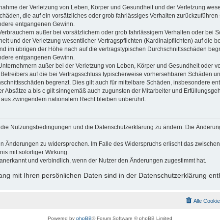
usnahme der Verletzung von Leben, Körper und Gesundheit und der Verletzung wesen
Schäden, die auf ein vorsätzliches oder grob fahrlässiges Verhalten zurückzuführen s
ndere entgangenen Gewinn.
Verbrauchern außer bei vorsätzlichem oder grob fahrlässigem Verhalten oder bei 
t und der Verletzung wesentlicher Vertragspflichten (Kardinalpflichten) auf die b
 im übrigen der Höhe nach auf die vertragstypischen Durchschnittsschäden begrenz
ndere entgangenen Gewinn.
Unternehmern außer bei der Verletzung von Leben, Körper und Gesundheit oder vo
 Betreibers auf die bei Vertragsschluss typischerweise vorhersehbaren Schäden u
hschnittsschäden begrenzt. Dies gilt auch für mittelbare Schäden, insbesondere 
 Absätze a bis c gilt sinngemäß auch zugunsten der Mitarbeiter und Erfüllungsgehi
g aus zwingendem nationalem Recht bleiben unberührt.
gt, die Nutzungsbedingungen und die Datenschutzerklärung zu ändern. Die Änderun
 den Änderungen zu widersprechen. Im Falle des Widerspruchs erlischt das zwisch
is mit sofortiger Wirkung.
anerkannt und verbindlich, wenn der Nutzer den Änderungen zugestimmt hat.
g mit Ihren persönlichen Daten sind in der Datenschutzerklärung ent
Alle Cooki
Powered by
phpBB
® Forum Software © phpBB Limited