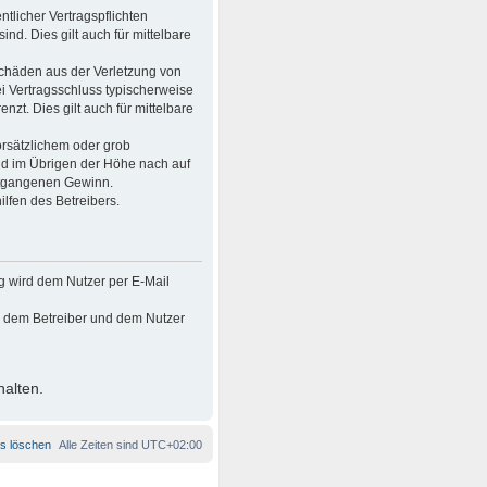
tlicher Vertragspflichten
ind. Dies gilt auch für mittelbare
Schäden aus der Verletzung von
ei Vertragsschluss typischerweise
t. Dies gilt auch für mittelbare
rsätzlichem oder grob
nd im Übrigen der Höhe nach auf
entgangenen Gewinn.
lfen des Betreibers.
g wird dem Nutzer per E-Mail
en dem Betreiber und dem Nutzer
halten.
es löschen
Alle Zeiten sind
UTC+02:00