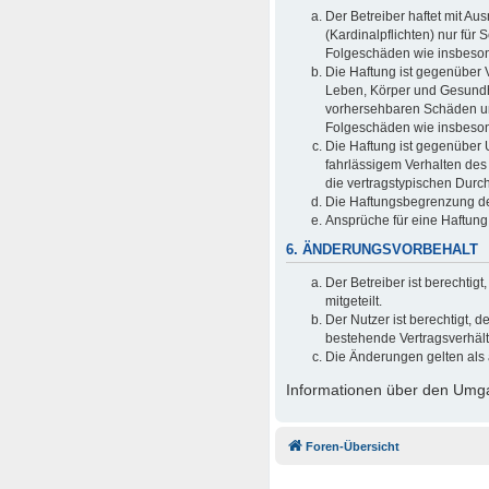
Der Betreiber haftet mit A
(Kardinalpflichten) nur für 
Folgeschäden wie insbeso
Die Haftung ist gegenüber 
Leben, Körper und Gesundhei
vorhersehbaren Schäden und
Folgeschäden wie insbeso
Die Haftung ist gegenüber 
fahrlässigem Verhalten des
die vertragstypischen Durc
Die Haftungsbegrenzung der
Ansprüche für eine Haftun
6. ÄNDERUNGSVORBEHALT
Der Betreiber ist berechti
mitgeteilt.
Der Nutzer ist berechtigt,
bestehende Vertragsverhältn
Die Änderungen gelten als 
Informationen über den Umgan
Foren-Übersicht