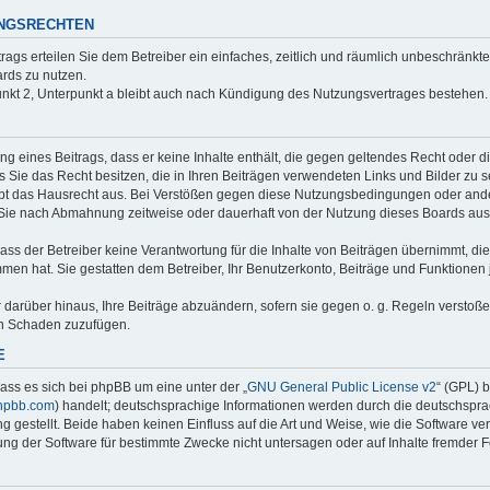
UNGSRECHTEN
trags erteilen Sie dem Betreiber ein einfaches, zeitlich und räumlich unbeschränkt
rds zu nutzen.
nkt 2, Unterpunkt a bleibt auch nach Kündigung des Nutzungsvertrages bestehen.
ung eines Beitrags, dass er keine Inhalte enthält, die gegen geltendes Recht oder d
s Sie das Recht besitzen, die in Ihren Beiträgen verwendeten Links und Bilder zu 
bt das Hausrecht aus. Bei Verstößen gegen diese Nutzungsbedingungen oder ander
 Sie nach Abmahnung zeitweise oder dauerhaft von der Nutzung dieses Boards aus
ss der Betreiber keine Verantwortung für die Inhalte von Beiträgen übernimmt, die er
men hat. Sie gestatten dem Betreiber, Ihr Benutzerkonto, Beiträge und Funktionen 
r darüber hinaus, Ihre Beiträge abzuändern, sofern sie gegen o. g. Regeln verstoß
en Schaden zuzufügen.
E
ass es sich bei phpBB um eine unter der „
GNU General Public License v2
“ (GPL) 
hpbb.com
) handelt; deutschsprachige Informationen werden durch die deutschspr
 gestellt. Beide haben keinen Einfluss auf die Art und Weise, wie die Software ve
g der Software für bestimmte Zwecke nicht untersagen oder auf Inhalte fremder 