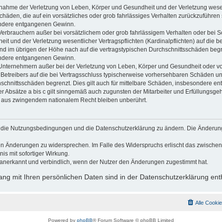
usnahme der Verletzung von Leben, Körper und Gesundheit und der Verletzung wesen
Schäden, die auf ein vorsätzliches oder grob fahrlässiges Verhalten zurückzuführen s
ndere entgangenen Gewinn.
Verbrauchern außer bei vorsätzlichem oder grob fahrlässigem Verhalten oder bei 
t und der Verletzung wesentlicher Vertragspflichten (Kardinalpflichten) auf die b
 im übrigen der Höhe nach auf die vertragstypischen Durchschnittsschäden begrenz
ndere entgangenen Gewinn.
Unternehmern außer bei der Verletzung von Leben, Körper und Gesundheit oder vo
 Betreibers auf die bei Vertragsschluss typischerweise vorhersehbaren Schäden u
hschnittsschäden begrenzt. Dies gilt auch für mittelbare Schäden, insbesondere 
 Absätze a bis c gilt sinngemäß auch zugunsten der Mitarbeiter und Erfüllungsgehi
g aus zwingendem nationalem Recht bleiben unberührt.
gt, die Nutzungsbedingungen und die Datenschutzerklärung zu ändern. Die Änderun
 den Änderungen zu widersprechen. Im Falle des Widerspruchs erlischt das zwisch
is mit sofortiger Wirkung.
anerkannt und verbindlich, wenn der Nutzer den Änderungen zugestimmt hat.
g mit Ihren persönlichen Daten sind in der Datenschutzerklärung ent
Alle Cooki
Powered by
phpBB
® Forum Software © phpBB Limited