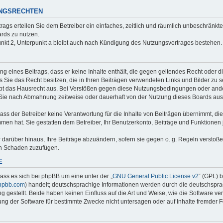
UNGSRECHTEN
trags erteilen Sie dem Betreiber ein einfaches, zeitlich und räumlich unbeschränkt
rds zu nutzen.
nkt 2, Unterpunkt a bleibt auch nach Kündigung des Nutzungsvertrages bestehen.
ung eines Beitrags, dass er keine Inhalte enthält, die gegen geltendes Recht oder d
s Sie das Recht besitzen, die in Ihren Beiträgen verwendeten Links und Bilder zu 
bt das Hausrecht aus. Bei Verstößen gegen diese Nutzungsbedingungen oder ander
 Sie nach Abmahnung zeitweise oder dauerhaft von der Nutzung dieses Boards aus
ss der Betreiber keine Verantwortung für die Inhalte von Beiträgen übernimmt, die er
men hat. Sie gestatten dem Betreiber, Ihr Benutzerkonto, Beiträge und Funktionen 
r darüber hinaus, Ihre Beiträge abzuändern, sofern sie gegen o. g. Regeln verstoß
en Schaden zuzufügen.
E
ass es sich bei phpBB um eine unter der „
GNU General Public License v2
“ (GPL) 
hpbb.com
) handelt; deutschsprachige Informationen werden durch die deutschspr
 gestellt. Beide haben keinen Einfluss auf die Art und Weise, wie die Software ve
g der Software für bestimmte Zwecke nicht untersagen oder auf Inhalte fremder 