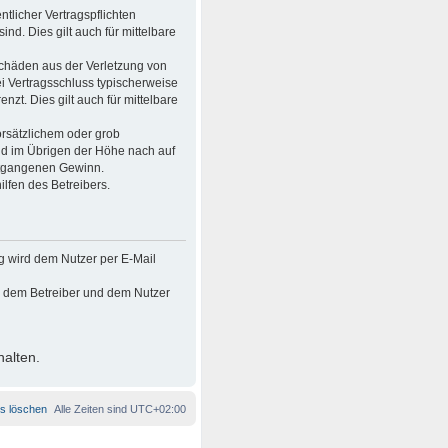
tlicher Vertragspflichten
ind. Dies gilt auch für mittelbare
Schäden aus der Verletzung von
ei Vertragsschluss typischerweise
t. Dies gilt auch für mittelbare
rsätzlichem oder grob
nd im Übrigen der Höhe nach auf
entgangenen Gewinn.
lfen des Betreibers.
g wird dem Nutzer per E-Mail
en dem Betreiber und dem Nutzer
halten.
es löschen
Alle Zeiten sind
UTC+02:00