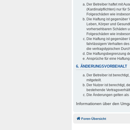
Der Betreiber haftet mit A
(Kardinalpflichten) nur für 
Folgeschäden wie insbeso
Die Haftung ist gegenüber 
Leben, Körper und Gesundhei
vorhersehbaren Schäden und
Folgeschäden wie insbeso
Die Haftung ist gegenüber 
fahrlässigem Verhalten des
die vertragstypischen Durc
Die Haftungsbegrenzung der
Ansprüche für eine Haftun
6. ÄNDERUNGSVORBEHALT
Der Betreiber ist berechti
mitgeteilt.
Der Nutzer ist berechtigt,
bestehende Vertragsverhältn
Die Änderungen gelten als 
Informationen über den Umgan
Foren-Übersicht