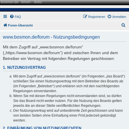
bosmon.de
·
forum
·
doku
FAQ
Registrieren
Anmelden
S
Foren-Übersicht
u
www.bosmon.de/forum - Nutzungsbedingungen
c
h
Mit dem Zugriff auf „www.bosmon.de/forum“
(„https://www.bosmon.de/forum“) wird zwischen Ihnen und dem
e
Betreiber ein Vertrag mit folgenden Regelungen geschlossen:
1. NUTZUNGSVERTRAG
Mit dem Zugriff auf „www.bosmon.de/forum“ (im Folgenden „das Board“)
schließen Sie einen Nutzungsvertrag mit dem Betreiber des Boards ab
(im Folgenden „Betreiber“) und erklären sich mit den nachfolgenden
Regelungen einverstanden.
Wenn Sie mit diesen Regelungen nicht einverstanden sind, so dürfen
Sie das Board nicht weiter nutzen. Für die Nutzung des Boards gelten
jeweils die an dieser Stelle veröffentlichten Regelungen.
Der Nutzungsvertrag wird auf unbestimmte Zeit geschlossen und kann
von beiden Seiten ohne Einhaltung einer Frist jederzeit gekündigt
werden.
2. EINRÄUMUNG VON NUTZUNGSRECHTEN