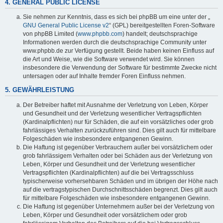
4. GENERAL PUBLIC LICENSE
Sie nehmen zur Kenntnis, dass es sich bei phpBB um eine unter der „
GNU General Public License v2
“ (GPL) bereitgestellten Foren-Software
von phpBB Limited (
www.phpbb.com
) handelt; deutschsprachige
Informationen werden durch die deutschsprachige Community unter
www.phpbb.de zur Verfügung gestellt. Beide haben keinen Einfluss auf
die Art und Weise, wie die Software verwendet wird. Sie können
insbesondere die Verwendung der Software für bestimmte Zwecke nicht
untersagen oder auf Inhalte fremder Foren Einfluss nehmen.
5. GEWÄHRLEISTUNG
Der Betreiber haftet mit Ausnahme der Verletzung von Leben, Körper
und Gesundheit und der Verletzung wesentlicher Vertragspflichten
(Kardinalpflichten) nur für Schäden, die auf ein vorsätzliches oder grob
fahrlässiges Verhalten zurückzuführen sind. Dies gilt auch für mittelbare
Folgeschäden wie insbesondere entgangenen Gewinn.
Die Haftung ist gegenüber Verbrauchern außer bei vorsätzlichem oder
grob fahrlässigem Verhalten oder bei Schäden aus der Verletzung von
Leben, Körper und Gesundheit und der Verletzung wesentlicher
Vertragspflichten (Kardinalpflichten) auf die bei Vertragsschluss
typischerweise vorhersehbaren Schäden und im übrigen der Höhe nach
auf die vertragstypischen Durchschnittsschäden begrenzt. Dies gilt auch
für mittelbare Folgeschäden wie insbesondere entgangenen Gewinn.
Die Haftung ist gegenüber Unternehmern außer bei der Verletzung von
Leben, Körper und Gesundheit oder vorsätzlichem oder grob