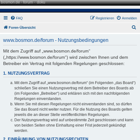
bosmon.de
·
forum
·
doku
FAQ
Registrieren
Anmelden
S
Foren-Übersicht
u
www.bosmon.de/forum - Nutzungsbedingungen
c
h
Mit dem Zugriff auf „www.bosmon.de/forum“
(„https://www.bosmon.de/forum“) wird zwischen Ihnen und dem
e
Betreiber ein Vertrag mit folgenden Regelungen geschlossen:
1. NUTZUNGSVERTRAG
Mit dem Zugriff auf „www.bosmon.de/forum“ (im Folgenden „das Board“)
schließen Sie einen Nutzungsvertrag mit dem Betreiber des Boards ab
(im Folgenden „Betreiber“) und erklären sich mit den nachfolgenden
Regelungen einverstanden.
Wenn Sie mit diesen Regelungen nicht einverstanden sind, so dürfen
Sie das Board nicht weiter nutzen. Für die Nutzung des Boards gelten
jeweils die an dieser Stelle veröffentlichten Regelungen.
Der Nutzungsvertrag wird auf unbestimmte Zeit geschlossen und kann
von beiden Seiten ohne Einhaltung einer Frist jederzeit gekündigt
werden.
2. EINRÄUMUNG VON NUTZUNGSRECHTEN