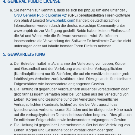
4. GENERAL PUBLIC LICENSE
Sie nehmen zur Kenntnis, dass es sich bei phpBB um eine unter der „
GNU General Public License v2
“ (GPL) bereitgestellten Foren-Software
von phpBB Limited (
www.phpbb.com
) handelt; deutschsprachige
Informationen werden durch die deutschsprachige Community unter
www.phpbb.de zur Verfügung gestellt. Beide haben keinen Einfluss auf
die Art und Weise, wie die Software verwendet wird. Sie können
insbesondere die Verwendung der Software für bestimmte Zwecke nicht
untersagen oder auf Inhalte fremder Foren Einfluss nehmen.
5. GEWÄHRLEISTUNG
Der Betreiber haftet mit Ausnahme der Verletzung von Leben, Körper
und Gesundheit und der Verletzung wesentlicher Vertragspflichten
(Kardinalpflichten) nur für Schäden, die auf ein vorsätzliches oder grob
fahrlässiges Verhalten zurückzuführen sind. Dies gilt auch für mittelbare
Folgeschäden wie insbesondere entgangenen Gewinn.
Die Haftung ist gegenüber Verbrauchern außer bei vorsätzlichem oder
grob fahrlässigem Verhalten oder bei Schäden aus der Verletzung von
Leben, Körper und Gesundheit und der Verletzung wesentlicher
Vertragspflichten (Kardinalpflichten) auf die bei Vertragsschluss
typischerweise vorhersehbaren Schäden und im übrigen der Höhe nach
auf die vertragstypischen Durchschnittsschäden begrenzt. Dies gilt auch
für mittelbare Folgeschäden wie insbesondere entgangenen Gewinn.
Die Haftung ist gegenüber Unternehmern außer bei der Verletzung von
Leben, Körper und Gesundheit oder vorsätzlichem oder grob