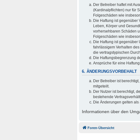
Der Betreiber haftet mit A
(Kardinalpflichten) nur für 
Folgeschäden wie insbeso
Die Haftung ist gegenüber 
Leben, Körper und Gesundhei
vorhersehbaren Schäden und
Folgeschäden wie insbeso
Die Haftung ist gegenüber 
fahrlässigem Verhalten des
die vertragstypischen Durc
Die Haftungsbegrenzung der
Ansprüche für eine Haftun
6. ÄNDERUNGSVORBEHALT
Der Betreiber ist berechti
mitgeteilt.
Der Nutzer ist berechtigt,
bestehende Vertragsverhältn
Die Änderungen gelten als 
Informationen über den Umgan
Foren-Übersicht