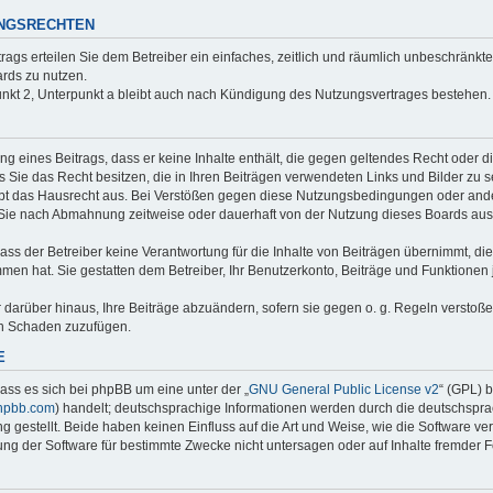
UNGSRECHTEN
trags erteilen Sie dem Betreiber ein einfaches, zeitlich und räumlich unbeschränkt
rds zu nutzen.
nkt 2, Unterpunkt a bleibt auch nach Kündigung des Nutzungsvertrages bestehen.
ung eines Beitrags, dass er keine Inhalte enthält, die gegen geltendes Recht oder d
s Sie das Recht besitzen, die in Ihren Beiträgen verwendeten Links und Bilder zu 
bt das Hausrecht aus. Bei Verstößen gegen diese Nutzungsbedingungen oder ander
 Sie nach Abmahnung zeitweise oder dauerhaft von der Nutzung dieses Boards aus
ss der Betreiber keine Verantwortung für die Inhalte von Beiträgen übernimmt, die er
men hat. Sie gestatten dem Betreiber, Ihr Benutzerkonto, Beiträge und Funktionen 
r darüber hinaus, Ihre Beiträge abzuändern, sofern sie gegen o. g. Regeln verstoß
en Schaden zuzufügen.
E
ass es sich bei phpBB um eine unter der „
GNU General Public License v2
“ (GPL) 
hpbb.com
) handelt; deutschsprachige Informationen werden durch die deutschspr
 gestellt. Beide haben keinen Einfluss auf die Art und Weise, wie die Software ve
g der Software für bestimmte Zwecke nicht untersagen oder auf Inhalte fremder 