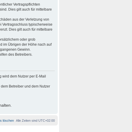
tlicher Vertragspflichten
ind. Dies gilt auch für mittelbare
Schäden aus der Verletzung von
ei Vertragsschluss typischerweise
t. Dies gilt auch für mittelbare
rsätzlichem oder grob
nd im Übrigen der Höhe nach auf
entgangenen Gewinn.
lfen des Betreibers.
g wird dem Nutzer per E-Mail
en dem Betreiber und dem Nutzer
halten.
es löschen
Alle Zeiten sind
UTC+02:00