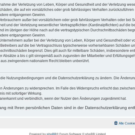
usnahme der Verletzung von Leben, Körper und Gesundheit und der Verletzung wesen
Schäden, die auf ein vorsätzliches oder grob fahrlässiges Verhalten zurückzuführen s
ndere entgangenen Gewinn.
Verbrauchern außer bei vorsätzlichem oder grob fahrlässigem Verhalten oder bei 
t und der Verletzung wesentlicher Vertragspflichten (Kardinalpflichten) auf die b
 im übrigen der Höhe nach auf die vertragstypischen Durchschnittsschäden begrenz
ndere entgangenen Gewinn.
Unternehmern außer bei der Verletzung von Leben, Körper und Gesundheit oder vo
 Betreibers auf die bei Vertragsschluss typischerweise vorhersehbaren Schäden u
hschnittsschäden begrenzt. Dies gilt auch für mittelbare Schäden, insbesondere 
 Absätze a bis c gilt sinngemäß auch zugunsten der Mitarbeiter und Erfüllungsgehi
g aus zwingendem nationalem Recht bleiben unberührt.
gt, die Nutzungsbedingungen und die Datenschutzerklärung zu ändern. Die Änderun
 den Änderungen zu widersprechen. Im Falle des Widerspruchs erlischt das zwisch
is mit sofortiger Wirkung.
anerkannt und verbindlich, wenn der Nutzer den Änderungen zugestimmt hat.
g mit Ihren persönlichen Daten sind in der Datenschutzerklärung ent
Alle Cooki
Powered by
phpBB
® Forum Software © phpBB Limited