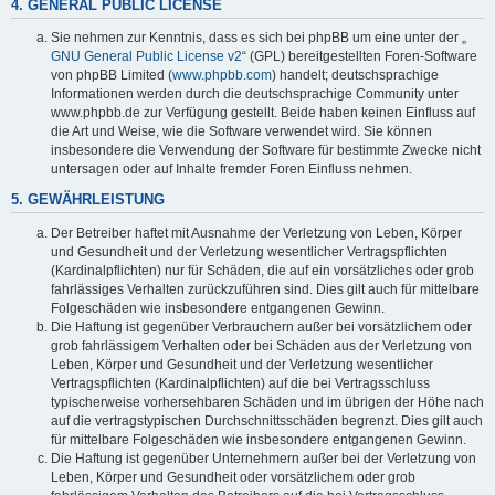
4. GENERAL PUBLIC LICENSE
Sie nehmen zur Kenntnis, dass es sich bei phpBB um eine unter der „
GNU General Public License v2
“ (GPL) bereitgestellten Foren-Software
von phpBB Limited (
www.phpbb.com
) handelt; deutschsprachige
Informationen werden durch die deutschsprachige Community unter
www.phpbb.de zur Verfügung gestellt. Beide haben keinen Einfluss auf
die Art und Weise, wie die Software verwendet wird. Sie können
insbesondere die Verwendung der Software für bestimmte Zwecke nicht
untersagen oder auf Inhalte fremder Foren Einfluss nehmen.
5. GEWÄHRLEISTUNG
Der Betreiber haftet mit Ausnahme der Verletzung von Leben, Körper
und Gesundheit und der Verletzung wesentlicher Vertragspflichten
(Kardinalpflichten) nur für Schäden, die auf ein vorsätzliches oder grob
fahrlässiges Verhalten zurückzuführen sind. Dies gilt auch für mittelbare
Folgeschäden wie insbesondere entgangenen Gewinn.
Die Haftung ist gegenüber Verbrauchern außer bei vorsätzlichem oder
grob fahrlässigem Verhalten oder bei Schäden aus der Verletzung von
Leben, Körper und Gesundheit und der Verletzung wesentlicher
Vertragspflichten (Kardinalpflichten) auf die bei Vertragsschluss
typischerweise vorhersehbaren Schäden und im übrigen der Höhe nach
auf die vertragstypischen Durchschnittsschäden begrenzt. Dies gilt auch
für mittelbare Folgeschäden wie insbesondere entgangenen Gewinn.
Die Haftung ist gegenüber Unternehmern außer bei der Verletzung von
Leben, Körper und Gesundheit oder vorsätzlichem oder grob