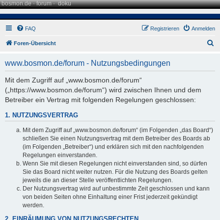
bosmon.de
·
forum
·
doku
FAQ
Registrieren
Anmelden
S
Foren-Übersicht
u
www.bosmon.de/forum - Nutzungsbedingungen
c
h
Mit dem Zugriff auf „www.bosmon.de/forum“
(„https://www.bosmon.de/forum“) wird zwischen Ihnen und dem
e
Betreiber ein Vertrag mit folgenden Regelungen geschlossen:
1. NUTZUNGSVERTRAG
Mit dem Zugriff auf „www.bosmon.de/forum“ (im Folgenden „das Board“)
schließen Sie einen Nutzungsvertrag mit dem Betreiber des Boards ab
(im Folgenden „Betreiber“) und erklären sich mit den nachfolgenden
Regelungen einverstanden.
Wenn Sie mit diesen Regelungen nicht einverstanden sind, so dürfen
Sie das Board nicht weiter nutzen. Für die Nutzung des Boards gelten
jeweils die an dieser Stelle veröffentlichten Regelungen.
Der Nutzungsvertrag wird auf unbestimmte Zeit geschlossen und kann
von beiden Seiten ohne Einhaltung einer Frist jederzeit gekündigt
werden.
2. EINRÄUMUNG VON NUTZUNGSRECHTEN