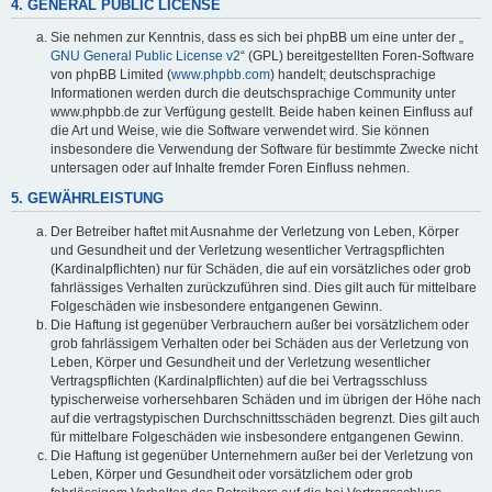
4. GENERAL PUBLIC LICENSE
Sie nehmen zur Kenntnis, dass es sich bei phpBB um eine unter der „
GNU General Public License v2
“ (GPL) bereitgestellten Foren-Software
von phpBB Limited (
www.phpbb.com
) handelt; deutschsprachige
Informationen werden durch die deutschsprachige Community unter
www.phpbb.de zur Verfügung gestellt. Beide haben keinen Einfluss auf
die Art und Weise, wie die Software verwendet wird. Sie können
insbesondere die Verwendung der Software für bestimmte Zwecke nicht
untersagen oder auf Inhalte fremder Foren Einfluss nehmen.
5. GEWÄHRLEISTUNG
Der Betreiber haftet mit Ausnahme der Verletzung von Leben, Körper
und Gesundheit und der Verletzung wesentlicher Vertragspflichten
(Kardinalpflichten) nur für Schäden, die auf ein vorsätzliches oder grob
fahrlässiges Verhalten zurückzuführen sind. Dies gilt auch für mittelbare
Folgeschäden wie insbesondere entgangenen Gewinn.
Die Haftung ist gegenüber Verbrauchern außer bei vorsätzlichem oder
grob fahrlässigem Verhalten oder bei Schäden aus der Verletzung von
Leben, Körper und Gesundheit und der Verletzung wesentlicher
Vertragspflichten (Kardinalpflichten) auf die bei Vertragsschluss
typischerweise vorhersehbaren Schäden und im übrigen der Höhe nach
auf die vertragstypischen Durchschnittsschäden begrenzt. Dies gilt auch
für mittelbare Folgeschäden wie insbesondere entgangenen Gewinn.
Die Haftung ist gegenüber Unternehmern außer bei der Verletzung von
Leben, Körper und Gesundheit oder vorsätzlichem oder grob