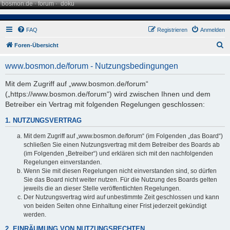
bosmon.de
·
forum
·
doku
FAQ
Registrieren
Anmelden
S
Foren-Übersicht
u
www.bosmon.de/forum - Nutzungsbedingungen
c
h
Mit dem Zugriff auf „www.bosmon.de/forum“
(„https://www.bosmon.de/forum“) wird zwischen Ihnen und dem
e
Betreiber ein Vertrag mit folgenden Regelungen geschlossen:
1. NUTZUNGSVERTRAG
Mit dem Zugriff auf „www.bosmon.de/forum“ (im Folgenden „das Board“)
schließen Sie einen Nutzungsvertrag mit dem Betreiber des Boards ab
(im Folgenden „Betreiber“) und erklären sich mit den nachfolgenden
Regelungen einverstanden.
Wenn Sie mit diesen Regelungen nicht einverstanden sind, so dürfen
Sie das Board nicht weiter nutzen. Für die Nutzung des Boards gelten
jeweils die an dieser Stelle veröffentlichten Regelungen.
Der Nutzungsvertrag wird auf unbestimmte Zeit geschlossen und kann
von beiden Seiten ohne Einhaltung einer Frist jederzeit gekündigt
werden.
2. EINRÄUMUNG VON NUTZUNGSRECHTEN