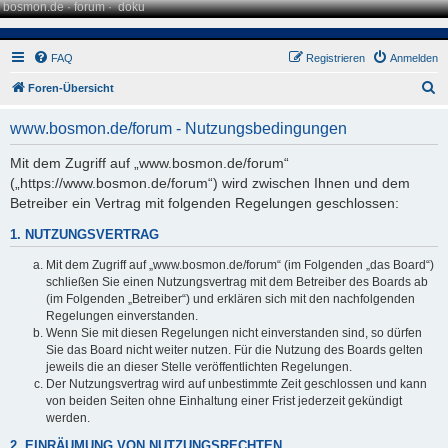
bosmon.de
·
forum
·
doku
FAQ
Registrieren
Anmelden
S
Foren-Übersicht
u
www.bosmon.de/forum - Nutzungsbedingungen
c
h
Mit dem Zugriff auf „www.bosmon.de/forum“
(„https://www.bosmon.de/forum“) wird zwischen Ihnen und dem
e
Betreiber ein Vertrag mit folgenden Regelungen geschlossen:
1. NUTZUNGSVERTRAG
Mit dem Zugriff auf „www.bosmon.de/forum“ (im Folgenden „das Board“)
schließen Sie einen Nutzungsvertrag mit dem Betreiber des Boards ab
(im Folgenden „Betreiber“) und erklären sich mit den nachfolgenden
Regelungen einverstanden.
Wenn Sie mit diesen Regelungen nicht einverstanden sind, so dürfen
Sie das Board nicht weiter nutzen. Für die Nutzung des Boards gelten
jeweils die an dieser Stelle veröffentlichten Regelungen.
Der Nutzungsvertrag wird auf unbestimmte Zeit geschlossen und kann
von beiden Seiten ohne Einhaltung einer Frist jederzeit gekündigt
werden.
2. EINRÄUMUNG VON NUTZUNGSRECHTEN