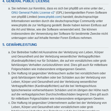
4. GENERAL PUBLIC LICENSE
Sie nehmen zur Kenntnis, dass es sich bei phpBB um eine unter der „
GNU General Public License v2
“ (GPL) bereitgestellten Foren-Software
von phpBB Limited (
www.phpbb.com
) handelt; deutschsprachige
Informationen werden durch die deutschsprachige Community unter
www.phpbb.de zur Verfügung gestellt. Beide haben keinen Einfluss auf
die Art und Weise, wie die Software verwendet wird. Sie können
insbesondere die Verwendung der Software für bestimmte Zwecke nicht
untersagen oder auf Inhalte fremder Foren Einfluss nehmen.
5. GEWÄHRLEISTUNG
Der Betreiber haftet mit Ausnahme der Verletzung von Leben, Körper
und Gesundheit und der Verletzung wesentlicher Vertragspflichten
(Kardinalpflichten) nur für Schäden, die auf ein vorsätzliches oder grob
fahrlässiges Verhalten zurückzuführen sind. Dies gilt auch für mittelbare
Folgeschäden wie insbesondere entgangenen Gewinn.
Die Haftung ist gegenüber Verbrauchern außer bei vorsätzlichem oder
grob fahrlässigem Verhalten oder bei Schäden aus der Verletzung von
Leben, Körper und Gesundheit und der Verletzung wesentlicher
Vertragspflichten (Kardinalpflichten) auf die bei Vertragsschluss
typischerweise vorhersehbaren Schäden und im übrigen der Höhe nach
auf die vertragstypischen Durchschnittsschäden begrenzt. Dies gilt auch
für mittelbare Folgeschäden wie insbesondere entgangenen Gewinn.
Die Haftung ist gegenüber Unternehmern außer bei der Verletzung von
Leben, Körper und Gesundheit oder vorsätzlichem oder grob