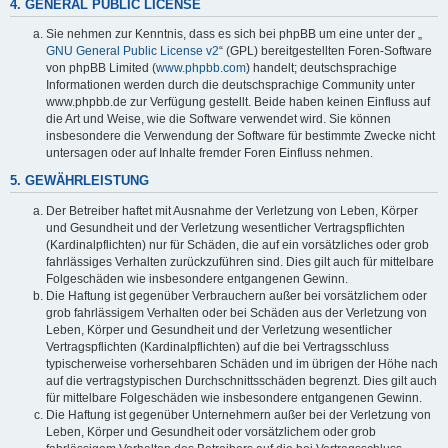
4. GENERAL PUBLIC LICENSE
Sie nehmen zur Kenntnis, dass es sich bei phpBB um eine unter der „
GNU General Public License v2
“ (GPL) bereitgestellten Foren-Software
von phpBB Limited (
www.phpbb.com
) handelt; deutschsprachige
Informationen werden durch die deutschsprachige Community unter
www.phpbb.de zur Verfügung gestellt. Beide haben keinen Einfluss auf
die Art und Weise, wie die Software verwendet wird. Sie können
insbesondere die Verwendung der Software für bestimmte Zwecke nicht
untersagen oder auf Inhalte fremder Foren Einfluss nehmen.
5. GEWÄHRLEISTUNG
Der Betreiber haftet mit Ausnahme der Verletzung von Leben, Körper
und Gesundheit und der Verletzung wesentlicher Vertragspflichten
(Kardinalpflichten) nur für Schäden, die auf ein vorsätzliches oder grob
fahrlässiges Verhalten zurückzuführen sind. Dies gilt auch für mittelbare
Folgeschäden wie insbesondere entgangenen Gewinn.
Die Haftung ist gegenüber Verbrauchern außer bei vorsätzlichem oder
grob fahrlässigem Verhalten oder bei Schäden aus der Verletzung von
Leben, Körper und Gesundheit und der Verletzung wesentlicher
Vertragspflichten (Kardinalpflichten) auf die bei Vertragsschluss
typischerweise vorhersehbaren Schäden und im übrigen der Höhe nach
auf die vertragstypischen Durchschnittsschäden begrenzt. Dies gilt auch
für mittelbare Folgeschäden wie insbesondere entgangenen Gewinn.
Die Haftung ist gegenüber Unternehmern außer bei der Verletzung von
Leben, Körper und Gesundheit oder vorsätzlichem oder grob