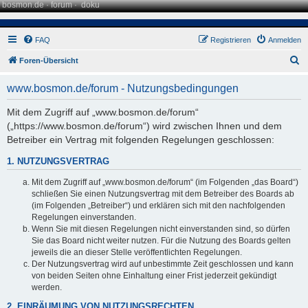
bosmon.de
·
forum
·
doku
FAQ
Registrieren
Anmelden
S
Foren-Übersicht
u
www.bosmon.de/forum - Nutzungsbedingungen
c
h
Mit dem Zugriff auf „www.bosmon.de/forum“
(„https://www.bosmon.de/forum“) wird zwischen Ihnen und dem
e
Betreiber ein Vertrag mit folgenden Regelungen geschlossen:
1. NUTZUNGSVERTRAG
Mit dem Zugriff auf „www.bosmon.de/forum“ (im Folgenden „das Board“)
schließen Sie einen Nutzungsvertrag mit dem Betreiber des Boards ab
(im Folgenden „Betreiber“) und erklären sich mit den nachfolgenden
Regelungen einverstanden.
Wenn Sie mit diesen Regelungen nicht einverstanden sind, so dürfen
Sie das Board nicht weiter nutzen. Für die Nutzung des Boards gelten
jeweils die an dieser Stelle veröffentlichten Regelungen.
Der Nutzungsvertrag wird auf unbestimmte Zeit geschlossen und kann
von beiden Seiten ohne Einhaltung einer Frist jederzeit gekündigt
werden.
2. EINRÄUMUNG VON NUTZUNGSRECHTEN