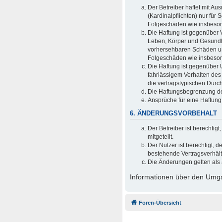
Der Betreiber haftet mit A
(Kardinalpflichten) nur für 
Folgeschäden wie insbeso
Die Haftung ist gegenüber 
Leben, Körper und Gesundhei
vorhersehbaren Schäden und
Folgeschäden wie insbeso
Die Haftung ist gegenüber 
fahrlässigem Verhalten des
die vertragstypischen Durc
Die Haftungsbegrenzung der
Ansprüche für eine Haftun
6. ÄNDERUNGSVORBEHALT
Der Betreiber ist berechti
mitgeteilt.
Der Nutzer ist berechtigt,
bestehende Vertragsverhältn
Die Änderungen gelten als 
Informationen über den Umgan
Foren-Übersicht