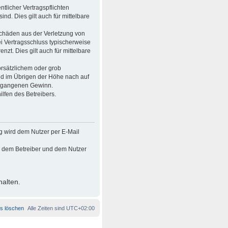
tlicher Vertragspflichten
ind. Dies gilt auch für mittelbare
Schäden aus der Verletzung von
ei Vertragsschluss typischerweise
t. Dies gilt auch für mittelbare
rsätzlichem oder grob
nd im Übrigen der Höhe nach auf
entgangenen Gewinn.
lfen des Betreibers.
g wird dem Nutzer per E-Mail
en dem Betreiber und dem Nutzer
halten.
es löschen
Alle Zeiten sind
UTC+02:00