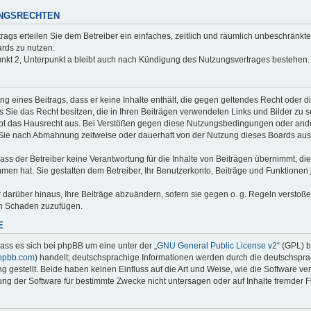
UNGSRECHTEN
trags erteilen Sie dem Betreiber ein einfaches, zeitlich und räumlich unbeschränkt
rds zu nutzen.
nkt 2, Unterpunkt a bleibt auch nach Kündigung des Nutzungsvertrages bestehen.
ung eines Beitrags, dass er keine Inhalte enthält, die gegen geltendes Recht oder d
s Sie das Recht besitzen, die in Ihren Beiträgen verwendeten Links und Bilder zu 
bt das Hausrecht aus. Bei Verstößen gegen diese Nutzungsbedingungen oder ander
 Sie nach Abmahnung zeitweise oder dauerhaft von der Nutzung dieses Boards aus
ss der Betreiber keine Verantwortung für die Inhalte von Beiträgen übernimmt, die er
men hat. Sie gestatten dem Betreiber, Ihr Benutzerkonto, Beiträge und Funktionen 
r darüber hinaus, Ihre Beiträge abzuändern, sofern sie gegen o. g. Regeln verstoß
en Schaden zuzufügen.
E
ass es sich bei phpBB um eine unter der „
GNU General Public License v2
“ (GPL) 
hpbb.com
) handelt; deutschsprachige Informationen werden durch die deutschspr
 gestellt. Beide haben keinen Einfluss auf die Art und Weise, wie die Software ve
g der Software für bestimmte Zwecke nicht untersagen oder auf Inhalte fremder 