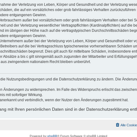
usnahme der Verletzung von Leben, Körper und Gesundheit und der Verletzung wesen
Schäden, die auf ein vorsätzliches oder grob fahrlässiges Verhalten zurückzuführen s
ndere entgangenen Gewinn.
Verbrauchern außer bei vorsätzlichem oder grob fahrlässigem Verhalten oder bei 
t und der Verletzung wesentlicher Vertragspflichten (Kardinalpflichten) auf die b
 im übrigen der Höhe nach auf die vertragstypischen Durchschnittsschäden begrenz
ndere entgangenen Gewinn.
Unternehmern außer bei der Verletzung von Leben, Körper und Gesundheit oder vo
 Betreibers auf die bei Vertragsschluss typischerweise vorhersehbaren Schäden u
hschnittsschäden begrenzt. Dies gilt auch für mittelbare Schäden, insbesondere 
 Absätze a bis c gilt sinngemäß auch zugunsten der Mitarbeiter und Erfüllungsgehi
g aus zwingendem nationalem Recht bleiben unberührt.
gt, die Nutzungsbedingungen und die Datenschutzerklärung zu ändern. Die Änderun
 den Änderungen zu widersprechen. Im Falle des Widerspruchs erlischt das zwisch
is mit sofortiger Wirkung.
anerkannt und verbindlich, wenn der Nutzer den Änderungen zugestimmt hat.
g mit Ihren persönlichen Daten sind in der Datenschutzerklärung ent
Alle Cooki
Powered by
phpBB
® Forum Software © phpBB Limited