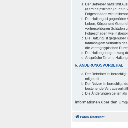
Der Betreiber haftet mit A
(Kardinalpflichten) nur für 
Folgeschäden wie insbeso
Die Haftung ist gegenüber 
Leben, Körper und Gesundhei
vorhersehbaren Schäden und
Folgeschäden wie insbeso
Die Haftung ist gegenüber 
fahrlässigem Verhalten des
die vertragstypischen Durc
Die Haftungsbegrenzung der
Ansprüche für eine Haftun
6. ÄNDERUNGSVORBEHALT
Der Betreiber ist berechti
mitgeteilt.
Der Nutzer ist berechtigt,
bestehende Vertragsverhältn
Die Änderungen gelten als 
Informationen über den Umgan
Foren-Übersicht