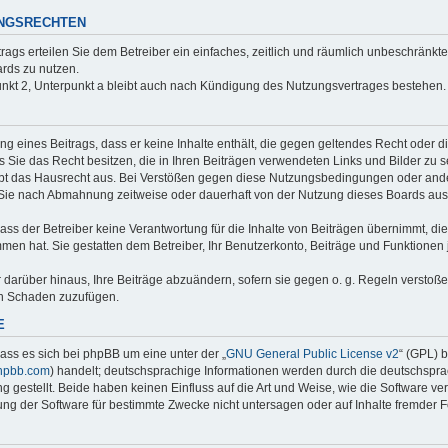
UNGSRECHTEN
trags erteilen Sie dem Betreiber ein einfaches, zeitlich und räumlich unbeschränkt
rds zu nutzen.
nkt 2, Unterpunkt a bleibt auch nach Kündigung des Nutzungsvertrages bestehen.
ung eines Beitrags, dass er keine Inhalte enthält, die gegen geltendes Recht oder d
s Sie das Recht besitzen, die in Ihren Beiträgen verwendeten Links und Bilder zu 
bt das Hausrecht aus. Bei Verstößen gegen diese Nutzungsbedingungen oder ander
 Sie nach Abmahnung zeitweise oder dauerhaft von der Nutzung dieses Boards aus
ss der Betreiber keine Verantwortung für die Inhalte von Beiträgen übernimmt, die er
men hat. Sie gestatten dem Betreiber, Ihr Benutzerkonto, Beiträge und Funktionen 
r darüber hinaus, Ihre Beiträge abzuändern, sofern sie gegen o. g. Regeln verstoß
en Schaden zuzufügen.
E
ass es sich bei phpBB um eine unter der „
GNU General Public License v2
“ (GPL) 
hpbb.com
) handelt; deutschsprachige Informationen werden durch die deutschspr
 gestellt. Beide haben keinen Einfluss auf die Art und Weise, wie die Software ve
g der Software für bestimmte Zwecke nicht untersagen oder auf Inhalte fremder 