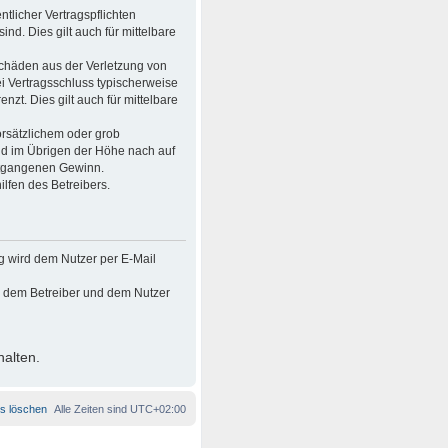
tlicher Vertragspflichten
ind. Dies gilt auch für mittelbare
Schäden aus der Verletzung von
ei Vertragsschluss typischerweise
t. Dies gilt auch für mittelbare
rsätzlichem oder grob
nd im Übrigen der Höhe nach auf
entgangenen Gewinn.
lfen des Betreibers.
g wird dem Nutzer per E-Mail
en dem Betreiber und dem Nutzer
halten.
es löschen
Alle Zeiten sind
UTC+02:00