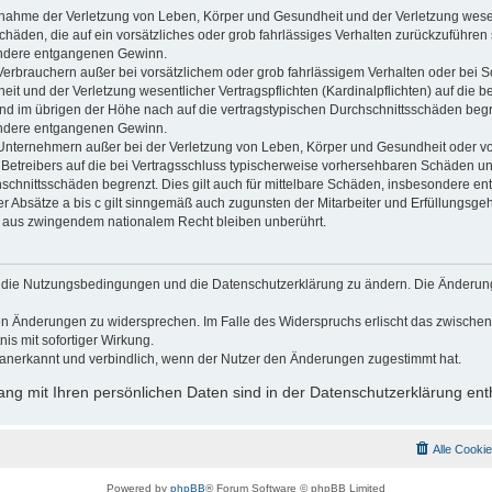
usnahme der Verletzung von Leben, Körper und Gesundheit und der Verletzung wesen
Schäden, die auf ein vorsätzliches oder grob fahrlässiges Verhalten zurückzuführen s
ndere entgangenen Gewinn.
Verbrauchern außer bei vorsätzlichem oder grob fahrlässigem Verhalten oder bei 
t und der Verletzung wesentlicher Vertragspflichten (Kardinalpflichten) auf die b
 im übrigen der Höhe nach auf die vertragstypischen Durchschnittsschäden begrenz
ndere entgangenen Gewinn.
Unternehmern außer bei der Verletzung von Leben, Körper und Gesundheit oder vo
 Betreibers auf die bei Vertragsschluss typischerweise vorhersehbaren Schäden u
hschnittsschäden begrenzt. Dies gilt auch für mittelbare Schäden, insbesondere 
 Absätze a bis c gilt sinngemäß auch zugunsten der Mitarbeiter und Erfüllungsgehi
g aus zwingendem nationalem Recht bleiben unberührt.
gt, die Nutzungsbedingungen und die Datenschutzerklärung zu ändern. Die Änderun
 den Änderungen zu widersprechen. Im Falle des Widerspruchs erlischt das zwisch
is mit sofortiger Wirkung.
anerkannt und verbindlich, wenn der Nutzer den Änderungen zugestimmt hat.
g mit Ihren persönlichen Daten sind in der Datenschutzerklärung ent
Alle Cooki
Powered by
phpBB
® Forum Software © phpBB Limited