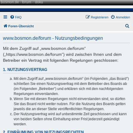
bosmon.de
·
forum
·
doku
FAQ
Registrieren
Anmelden
S
Foren-Übersicht
u
www.bosmon.de/forum - Nutzungsbedingungen
c
h
Mit dem Zugriff auf „www.bosmon.de/forum“
(„https://www.bosmon.de/forum“) wird zwischen Ihnen und dem
e
Betreiber ein Vertrag mit folgenden Regelungen geschlossen:
1. NUTZUNGSVERTRAG
Mit dem Zugriff auf „www.bosmon.de/forum“ (im Folgenden „das Board“)
schließen Sie einen Nutzungsvertrag mit dem Betreiber des Boards ab
(im Folgenden „Betreiber“) und erklären sich mit den nachfolgenden
Regelungen einverstanden.
Wenn Sie mit diesen Regelungen nicht einverstanden sind, so dürfen
Sie das Board nicht weiter nutzen. Für die Nutzung des Boards gelten
jeweils die an dieser Stelle veröffentlichten Regelungen.
Der Nutzungsvertrag wird auf unbestimmte Zeit geschlossen und kann
von beiden Seiten ohne Einhaltung einer Frist jederzeit gekündigt
werden.
2. EINRÄUMUNG VON NUTZUNGSRECHTEN