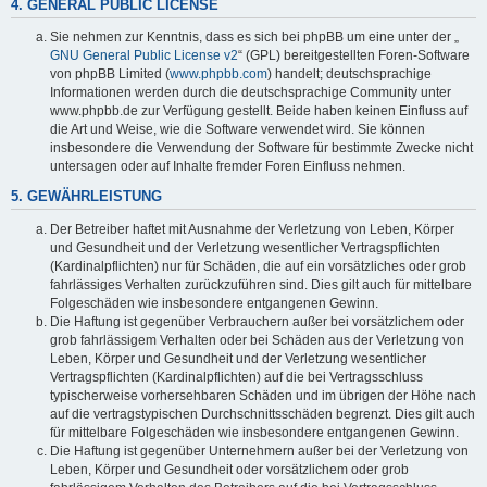
4. GENERAL PUBLIC LICENSE
Sie nehmen zur Kenntnis, dass es sich bei phpBB um eine unter der „
GNU General Public License v2
“ (GPL) bereitgestellten Foren-Software
von phpBB Limited (
www.phpbb.com
) handelt; deutschsprachige
Informationen werden durch die deutschsprachige Community unter
www.phpbb.de zur Verfügung gestellt. Beide haben keinen Einfluss auf
die Art und Weise, wie die Software verwendet wird. Sie können
insbesondere die Verwendung der Software für bestimmte Zwecke nicht
untersagen oder auf Inhalte fremder Foren Einfluss nehmen.
5. GEWÄHRLEISTUNG
Der Betreiber haftet mit Ausnahme der Verletzung von Leben, Körper
und Gesundheit und der Verletzung wesentlicher Vertragspflichten
(Kardinalpflichten) nur für Schäden, die auf ein vorsätzliches oder grob
fahrlässiges Verhalten zurückzuführen sind. Dies gilt auch für mittelbare
Folgeschäden wie insbesondere entgangenen Gewinn.
Die Haftung ist gegenüber Verbrauchern außer bei vorsätzlichem oder
grob fahrlässigem Verhalten oder bei Schäden aus der Verletzung von
Leben, Körper und Gesundheit und der Verletzung wesentlicher
Vertragspflichten (Kardinalpflichten) auf die bei Vertragsschluss
typischerweise vorhersehbaren Schäden und im übrigen der Höhe nach
auf die vertragstypischen Durchschnittsschäden begrenzt. Dies gilt auch
für mittelbare Folgeschäden wie insbesondere entgangenen Gewinn.
Die Haftung ist gegenüber Unternehmern außer bei der Verletzung von
Leben, Körper und Gesundheit oder vorsätzlichem oder grob