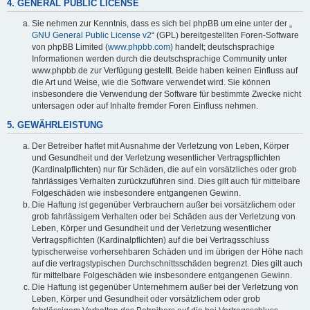
4. GENERAL PUBLIC LICENSE
Sie nehmen zur Kenntnis, dass es sich bei phpBB um eine unter der „
GNU General Public License v2
“ (GPL) bereitgestellten Foren-Software
von phpBB Limited (
www.phpbb.com
) handelt; deutschsprachige
Informationen werden durch die deutschsprachige Community unter
www.phpbb.de zur Verfügung gestellt. Beide haben keinen Einfluss auf
die Art und Weise, wie die Software verwendet wird. Sie können
insbesondere die Verwendung der Software für bestimmte Zwecke nicht
untersagen oder auf Inhalte fremder Foren Einfluss nehmen.
5. GEWÄHRLEISTUNG
Der Betreiber haftet mit Ausnahme der Verletzung von Leben, Körper
und Gesundheit und der Verletzung wesentlicher Vertragspflichten
(Kardinalpflichten) nur für Schäden, die auf ein vorsätzliches oder grob
fahrlässiges Verhalten zurückzuführen sind. Dies gilt auch für mittelbare
Folgeschäden wie insbesondere entgangenen Gewinn.
Die Haftung ist gegenüber Verbrauchern außer bei vorsätzlichem oder
grob fahrlässigem Verhalten oder bei Schäden aus der Verletzung von
Leben, Körper und Gesundheit und der Verletzung wesentlicher
Vertragspflichten (Kardinalpflichten) auf die bei Vertragsschluss
typischerweise vorhersehbaren Schäden und im übrigen der Höhe nach
auf die vertragstypischen Durchschnittsschäden begrenzt. Dies gilt auch
für mittelbare Folgeschäden wie insbesondere entgangenen Gewinn.
Die Haftung ist gegenüber Unternehmern außer bei der Verletzung von
Leben, Körper und Gesundheit oder vorsätzlichem oder grob