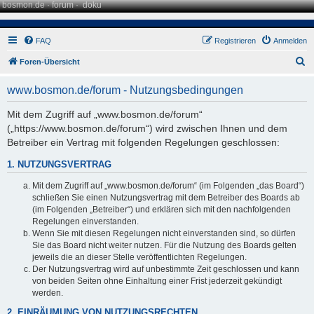
bosmon.de
·
forum
·
doku
FAQ
Registrieren
Anmelden
S
Foren-Übersicht
u
www.bosmon.de/forum - Nutzungsbedingungen
c
h
Mit dem Zugriff auf „www.bosmon.de/forum“
(„https://www.bosmon.de/forum“) wird zwischen Ihnen und dem
e
Betreiber ein Vertrag mit folgenden Regelungen geschlossen:
1. NUTZUNGSVERTRAG
Mit dem Zugriff auf „www.bosmon.de/forum“ (im Folgenden „das Board“)
schließen Sie einen Nutzungsvertrag mit dem Betreiber des Boards ab
(im Folgenden „Betreiber“) und erklären sich mit den nachfolgenden
Regelungen einverstanden.
Wenn Sie mit diesen Regelungen nicht einverstanden sind, so dürfen
Sie das Board nicht weiter nutzen. Für die Nutzung des Boards gelten
jeweils die an dieser Stelle veröffentlichten Regelungen.
Der Nutzungsvertrag wird auf unbestimmte Zeit geschlossen und kann
von beiden Seiten ohne Einhaltung einer Frist jederzeit gekündigt
werden.
2. EINRÄUMUNG VON NUTZUNGSRECHTEN