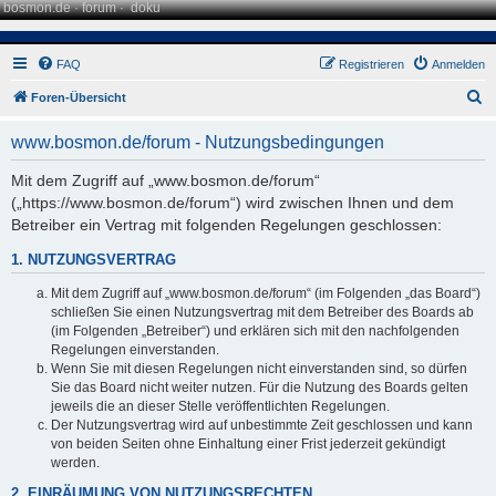
bosmon.de
·
forum
·
doku
FAQ
Registrieren
Anmelden
S
Foren-Übersicht
u
www.bosmon.de/forum - Nutzungsbedingungen
c
h
Mit dem Zugriff auf „www.bosmon.de/forum“
(„https://www.bosmon.de/forum“) wird zwischen Ihnen und dem
e
Betreiber ein Vertrag mit folgenden Regelungen geschlossen:
1. NUTZUNGSVERTRAG
Mit dem Zugriff auf „www.bosmon.de/forum“ (im Folgenden „das Board“)
schließen Sie einen Nutzungsvertrag mit dem Betreiber des Boards ab
(im Folgenden „Betreiber“) und erklären sich mit den nachfolgenden
Regelungen einverstanden.
Wenn Sie mit diesen Regelungen nicht einverstanden sind, so dürfen
Sie das Board nicht weiter nutzen. Für die Nutzung des Boards gelten
jeweils die an dieser Stelle veröffentlichten Regelungen.
Der Nutzungsvertrag wird auf unbestimmte Zeit geschlossen und kann
von beiden Seiten ohne Einhaltung einer Frist jederzeit gekündigt
werden.
2. EINRÄUMUNG VON NUTZUNGSRECHTEN