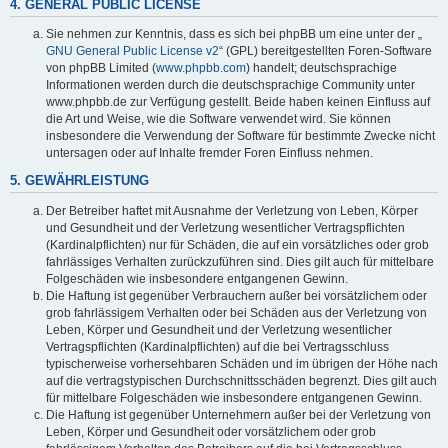
4. GENERAL PUBLIC LICENSE
Sie nehmen zur Kenntnis, dass es sich bei phpBB um eine unter der „
GNU General Public License v2
“ (GPL) bereitgestellten Foren-Software
von phpBB Limited (
www.phpbb.com
) handelt; deutschsprachige
Informationen werden durch die deutschsprachige Community unter
www.phpbb.de zur Verfügung gestellt. Beide haben keinen Einfluss auf
die Art und Weise, wie die Software verwendet wird. Sie können
insbesondere die Verwendung der Software für bestimmte Zwecke nicht
untersagen oder auf Inhalte fremder Foren Einfluss nehmen.
5. GEWÄHRLEISTUNG
Der Betreiber haftet mit Ausnahme der Verletzung von Leben, Körper
und Gesundheit und der Verletzung wesentlicher Vertragspflichten
(Kardinalpflichten) nur für Schäden, die auf ein vorsätzliches oder grob
fahrlässiges Verhalten zurückzuführen sind. Dies gilt auch für mittelbare
Folgeschäden wie insbesondere entgangenen Gewinn.
Die Haftung ist gegenüber Verbrauchern außer bei vorsätzlichem oder
grob fahrlässigem Verhalten oder bei Schäden aus der Verletzung von
Leben, Körper und Gesundheit und der Verletzung wesentlicher
Vertragspflichten (Kardinalpflichten) auf die bei Vertragsschluss
typischerweise vorhersehbaren Schäden und im übrigen der Höhe nach
auf die vertragstypischen Durchschnittsschäden begrenzt. Dies gilt auch
für mittelbare Folgeschäden wie insbesondere entgangenen Gewinn.
Die Haftung ist gegenüber Unternehmern außer bei der Verletzung von
Leben, Körper und Gesundheit oder vorsätzlichem oder grob