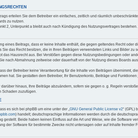
UNGSRECHTEN
trags erteilen Sie dem Betreiber ein einfaches, zeitlich und räumlich unbeschränkt
rds zu nutzen.
nkt 2, Unterpunkt a bleibt auch nach Kündigung des Nutzungsvertrages bestehen.
ung eines Beitrags, dass er keine Inhalte enthält, die gegen geltendes Recht oder d
s Sie das Recht besitzen, die in Ihren Beiträgen verwendeten Links und Bilder zu 
bt das Hausrecht aus. Bei Verstößen gegen diese Nutzungsbedingungen oder ander
 Sie nach Abmahnung zeitweise oder dauerhaft von der Nutzung dieses Boards aus
ss der Betreiber keine Verantwortung für die Inhalte von Beiträgen übernimmt, die er
men hat. Sie gestatten dem Betreiber, Ihr Benutzerkonto, Beiträge und Funktionen 
r darüber hinaus, Ihre Beiträge abzuändern, sofern sie gegen o. g. Regeln verstoß
en Schaden zuzufügen.
E
ass es sich bei phpBB um eine unter der „
GNU General Public License v2
“ (GPL) 
hpbb.com
) handelt; deutschsprachige Informationen werden durch die deutschspr
 gestellt. Beide haben keinen Einfluss auf die Art und Weise, wie die Software ve
g der Software für bestimmte Zwecke nicht untersagen oder auf Inhalte fremder 