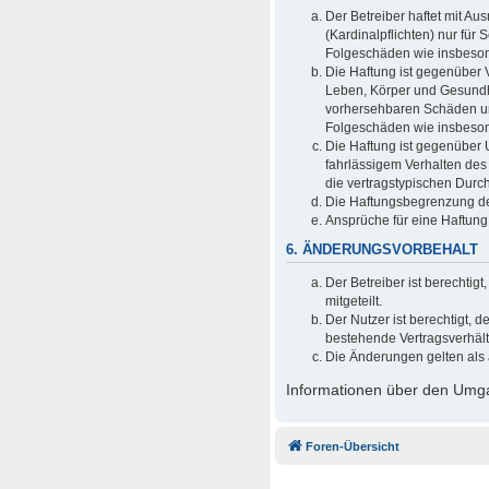
Der Betreiber haftet mit A
(Kardinalpflichten) nur für 
Folgeschäden wie insbeso
Die Haftung ist gegenüber 
Leben, Körper und Gesundhei
vorhersehbaren Schäden und
Folgeschäden wie insbeso
Die Haftung ist gegenüber 
fahrlässigem Verhalten des
die vertragstypischen Durc
Die Haftungsbegrenzung der
Ansprüche für eine Haftun
6. ÄNDERUNGSVORBEHALT
Der Betreiber ist berechti
mitgeteilt.
Der Nutzer ist berechtigt,
bestehende Vertragsverhältn
Die Änderungen gelten als 
Informationen über den Umgan
Foren-Übersicht