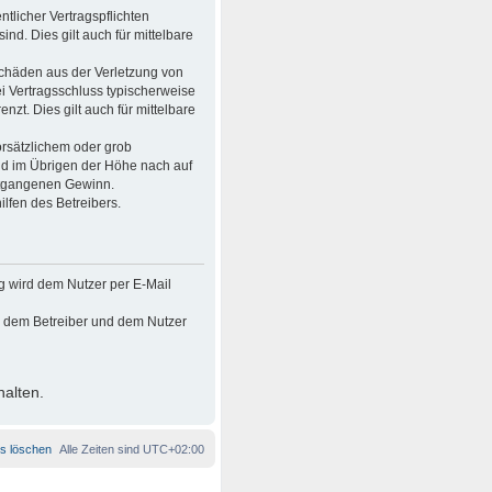
tlicher Vertragspflichten
ind. Dies gilt auch für mittelbare
Schäden aus der Verletzung von
ei Vertragsschluss typischerweise
t. Dies gilt auch für mittelbare
rsätzlichem oder grob
nd im Übrigen der Höhe nach auf
entgangenen Gewinn.
lfen des Betreibers.
g wird dem Nutzer per E-Mail
en dem Betreiber und dem Nutzer
halten.
es löschen
Alle Zeiten sind
UTC+02:00