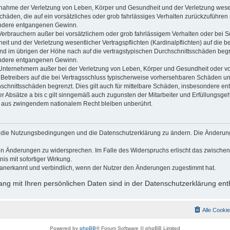
usnahme der Verletzung von Leben, Körper und Gesundheit und der Verletzung wesen
Schäden, die auf ein vorsätzliches oder grob fahrlässiges Verhalten zurückzuführen s
ndere entgangenen Gewinn.
Verbrauchern außer bei vorsätzlichem oder grob fahrlässigem Verhalten oder bei 
t und der Verletzung wesentlicher Vertragspflichten (Kardinalpflichten) auf die b
 im übrigen der Höhe nach auf die vertragstypischen Durchschnittsschäden begrenz
ndere entgangenen Gewinn.
Unternehmern außer bei der Verletzung von Leben, Körper und Gesundheit oder vo
 Betreibers auf die bei Vertragsschluss typischerweise vorhersehbaren Schäden u
hschnittsschäden begrenzt. Dies gilt auch für mittelbare Schäden, insbesondere 
 Absätze a bis c gilt sinngemäß auch zugunsten der Mitarbeiter und Erfüllungsgehi
g aus zwingendem nationalem Recht bleiben unberührt.
gt, die Nutzungsbedingungen und die Datenschutzerklärung zu ändern. Die Änderun
 den Änderungen zu widersprechen. Im Falle des Widerspruchs erlischt das zwisch
is mit sofortiger Wirkung.
anerkannt und verbindlich, wenn der Nutzer den Änderungen zugestimmt hat.
g mit Ihren persönlichen Daten sind in der Datenschutzerklärung ent
Alle Cooki
Powered by
phpBB
® Forum Software © phpBB Limited