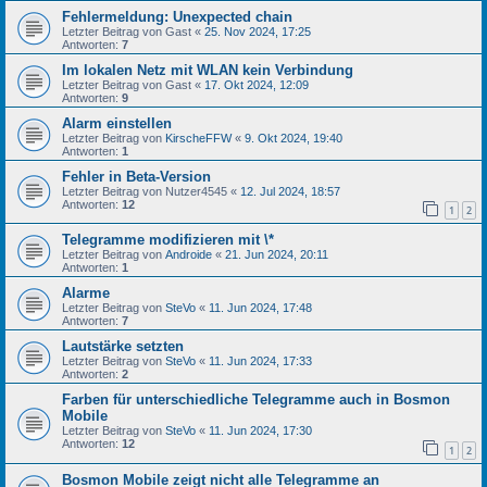
Fehlermeldung: Unexpected chain
Letzter Beitrag von
Gast
«
25. Nov 2024, 17:25
Antworten:
7
Im lokalen Netz mit WLAN kein Verbindung
Letzter Beitrag von
Gast
«
17. Okt 2024, 12:09
Antworten:
9
Alarm einstellen
Letzter Beitrag von
KirscheFFW
«
9. Okt 2024, 19:40
Antworten:
1
Fehler in Beta-Version
Letzter Beitrag von
Nutzer4545
«
12. Jul 2024, 18:57
Antworten:
12
1
2
Telegramme modifizieren mit \*
Letzter Beitrag von
Androide
«
21. Jun 2024, 20:11
Antworten:
1
Alarme
Letzter Beitrag von
SteVo
«
11. Jun 2024, 17:48
Antworten:
7
Lautstärke setzten
Letzter Beitrag von
SteVo
«
11. Jun 2024, 17:33
Antworten:
2
Farben für unterschiedliche Telegramme auch in Bosmon
Mobile
Letzter Beitrag von
SteVo
«
11. Jun 2024, 17:30
Antworten:
12
1
2
Bosmon Mobile zeigt nicht alle Telegramme an