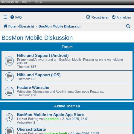
bosmon.de
·
forum
·
doku
FAQ
Registrieren
Anmelden
S
Foren-Übersicht
BosMon Mobile Diskussion
u
BosMon Mobile Diskussion
c
Forum
h
e
Hilfe und Support (Android)
Fragen und Antwort rund um BosMon Mobile. Posting ist ohne Anmeldung
erlaubt.
Themen:
567
Hilfe und Support (iOS)
Themen:
16
Feature-Wünsche
Wünsche, Diskussion und Abstimmung über neue Features.
Themen:
106
Aktive Themen
BosMon Mobile im Apple App Store
Letzter Beitrag von
bosmon
«
2. Mai 2025, 13:01
Antworten:
2
Übersichtskarte
Letzter Beitrag von
holgereckardt
«
14. Apr 2026, 18:39