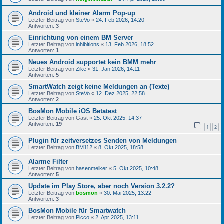
Android und kleiner Alarm Pop-up
Letzter Beitrag von
SteVo
«
24. Feb 2026, 14:20
Antworten:
3
Einrichtung von einem BM Server
Letzter Beitrag von
inhibitions
«
13. Feb 2026, 18:52
Antworten:
1
Neues Android supportet kein BMM mehr
Letzter Beitrag von
Zike
«
31. Jan 2026, 14:11
Antworten:
5
SmartWatch zeigt keine Meldungen an (Texte)
Letzter Beitrag von
SteVo
«
12. Dez 2025, 22:58
Antworten:
2
BosMon Mobile iOS Betatest
Letzter Beitrag von
Gast
«
25. Okt 2025, 14:37
Antworten:
19
1
2
Plugin für zeitversetzes Senden von Meldungen
Letzter Beitrag von
BM112
«
8. Okt 2025, 18:58
Alarme Filter
Letzter Beitrag von
hasenmelker
«
5. Okt 2025, 10:48
Antworten:
5
Update im Play Store, aber noch Version 3.2.2?
Letzter Beitrag von
bosmon
«
30. Mai 2025, 13:22
Antworten:
3
BosMon Mobile für Smartwatch
Letzter Beitrag von
Picco
«
2. Apr 2025, 13:11