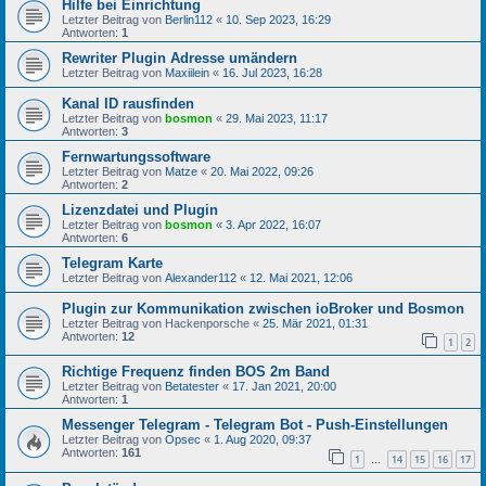
Hilfe bei Einrichtung
Letzter Beitrag von
Berlin112
«
10. Sep 2023, 16:29
Antworten:
1
Rewriter Plugin Adresse umändern
Letzter Beitrag von
Maxiilein
«
16. Jul 2023, 16:28
Kanal ID rausfinden
Letzter Beitrag von
bosmon
«
29. Mai 2023, 11:17
Antworten:
3
Fernwartungssoftware
Letzter Beitrag von
Matze
«
20. Mai 2022, 09:26
Antworten:
2
Lizenzdatei und Plugin
Letzter Beitrag von
bosmon
«
3. Apr 2022, 16:07
Antworten:
6
Telegram Karte
Letzter Beitrag von
Alexander112
«
12. Mai 2021, 12:06
Plugin zur Kommunikation zwischen ioBroker und Bosmon
Letzter Beitrag von
Hackenporsche
«
25. Mär 2021, 01:31
Antworten:
12
1
2
Richtige Frequenz finden BOS 2m Band
Letzter Beitrag von
Betatester
«
17. Jan 2021, 20:00
Antworten:
1
Messenger Telegram - Telegram Bot - Push-Einstellungen
Letzter Beitrag von
Opsec
«
1. Aug 2020, 09:37
Antworten:
161
1
14
15
16
17
…