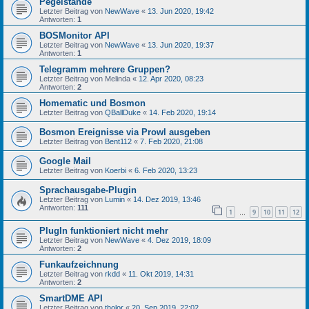
Pegelstände
Letzter Beitrag von
NewWave
«
13. Jun 2020, 19:42
Antworten:
1
BOSMonitor API
Letzter Beitrag von
NewWave
«
13. Jun 2020, 19:37
Antworten:
1
Telegramm mehrere Gruppen?
Letzter Beitrag von
Melinda
«
12. Apr 2020, 08:23
Antworten:
2
Homematic und Bosmon
Letzter Beitrag von
QBallDuke
«
14. Feb 2020, 19:14
Bosmon Ereignisse via Prowl ausgeben
Letzter Beitrag von
Bent112
«
7. Feb 2020, 21:08
Google Mail
Letzter Beitrag von
Koerbi
«
6. Feb 2020, 13:23
Sprachausgabe-Plugin
Letzter Beitrag von
Lumin
«
14. Dez 2019, 13:46
Antworten:
111
1
9
10
11
12
…
PlugIn funktioniert nicht mehr
Letzter Beitrag von
NewWave
«
4. Dez 2019, 18:09
Antworten:
2
Funkaufzeichnung
Letzter Beitrag von
rkdd
«
11. Okt 2019, 14:31
Antworten:
2
SmartDME API
Letzter Beitrag von
tholor
«
20. Sep 2019, 22:02