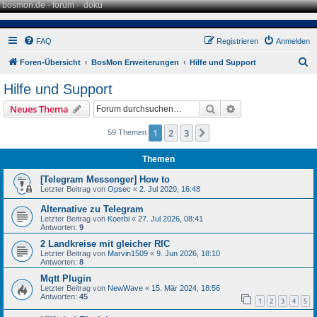
bosmon.de
·
forum
·
doku
FAQ
Registrieren
Anmelden
S
Foren-Übersicht
BosMon Erweiterungen
Hilfe und Support
u
Hilfe und Support
c
Suche
Erweiterte Suche
Neues Thema
h
e
1
2
3
Nächste
59 Themen
Themen
[Telegram Messenger] How to
Letzter Beitrag von
Opsec
«
2. Jul 2020, 16:48
Alternative zu Telegram
Letzter Beitrag von
Koerbi
«
27. Jul 2026, 08:41
Antworten:
9
2 Landkreise mit gleicher RIC
Letzter Beitrag von
Marvin1509
«
9. Jun 2026, 18:10
Antworten:
8
Mqtt Plugin
Letzter Beitrag von
NewWave
«
15. Mär 2024, 18:56
Antworten:
45
1
2
3
4
5