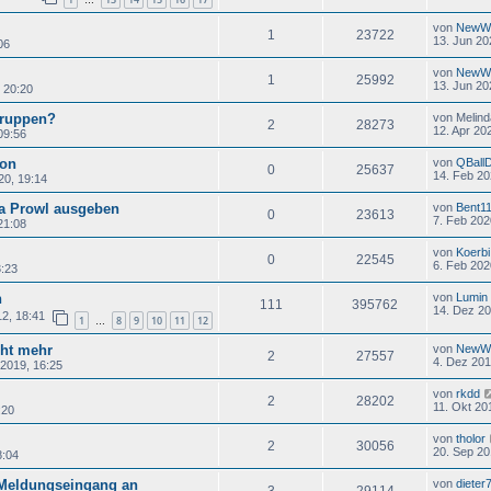
…
von
NewW
1
23722
13. Jun 20
06
von
NewW
1
25992
13. Jun 20
 20:20
ruppen?
von
Melind
2
28273
12. Apr 20
09:56
on
von
QBall
0
25637
14. Feb 20
20, 19:14
a Prowl ausgeben
von
Bent1
0
23613
7. Feb 202
21:08
von
Koerbi
0
22545
6. Feb 202
3:23
n
von
Lumin
111
395762
14. Dez 20
12, 18:41
1
8
9
10
11
12
…
cht mehr
von
NewW
2
27557
4. Dez 201
 2019, 16:25
von
rkdd
2
28202
11. Okt 20
:20
von
tholor
2
30056
20. Sep 20
8:04
 Meldungseingang an
von
dieter
3
29114