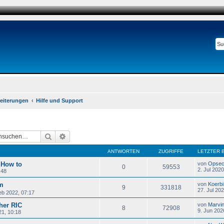
eiterungen
Hilfe und Support
Suche
Erweiterte Suche
ANTWORTEN
ZUGRIFFE
LETZTER 
 How to
von
Opse
0
59553
2. Jul 2020
:48
am
von
Koerbi
9
331818
27. Jul 20
eb 2022, 07:17
her RIC
von
Marvi
8
72908
9. Jun 202
21, 10:18