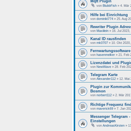
Mqtt Plugin
von
BlubbFish
»
4. Mär 
Hilfe bei Einrichtung
von
dominikl774
»
25. Aug 2
Rewriter Plugin Adre
von
Maxiilein
»
16. Jul 2023,
Kanal ID rausfinden
von
mk0707
»
10. Okt 2020,
Fernwartungssoftware
von
hasenmelker
»
21. Feb 
Lizenzdatei und Plugi
von
NewWave
»
28. Feb 20
Telegram Karte
von
Alexander112
»
12. Mai 
Plugin zur Kommunika
Bosmon
von
norbert112
»
2. Mär 201
Richtige Frequenz fi
von
maverick69
»
7. Jan 20
Messenger Telegram - 
Einstellungen
von
AndreasKirsten
»
13