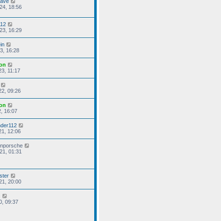
ave
24, 18:56
112
23, 16:29
in
23, 16:28
on
23, 11:17
22, 09:26
on
2, 16:07
nder112
21, 12:06
nporsche
21, 01:31
ster
21, 20:00
c
0, 09:37