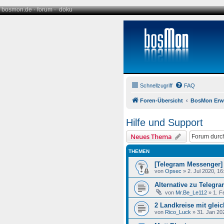
bosmon.de
·
forum
·
doku
Schnellzugriff
FAQ
Foren-Übersicht
BosMon Erw
Hilfe und Support
Neues Thema
THEMEN
[Telegram Messenger]
von
Opsec
»
2. Jul 2020, 16
Alternative zu Telegr
von
Mr.Be_Le112
»
1. F
2 Landkreise mit gleic
von
Rico_Luck
»
31. Jan 20