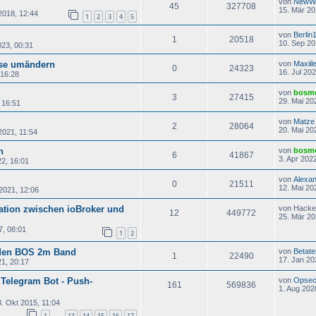
von
NewW
45
327708
15. Mär 20
2018, 12:44
1
2
3
4
5
von
Berlin
1
20518
10. Sep 20
023, 00:31
sse umändern
von
Maxiile
0
24323
16. Jul 20
 16:28
von
bosm
3
27415
29. Mai 20
 16:51
von
Matze
2
28064
20. Mai 20
2021, 11:54
n
von
bosm
6
41867
3. Apr 202
22, 16:01
von
Alexa
0
21511
12. Mai 20
2021, 12:06
tion zwischen ioBroker und
von
Hacke
12
449772
25. Mär 20
7, 08:01
1
2
nden BOS 2m Band
von
Betate
1
22490
17. Jan 20
21, 20:17
Telegram Bot - Push-
von
Opse
161
569836
1. Aug 202
. Okt 2015, 11:04
1
13
14
15
16
17