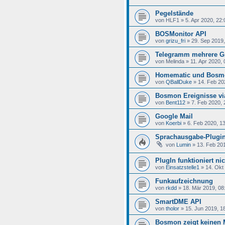
Pegelstände
von
HLF1
»
5. Apr 2020, 22:
BOSMonitor API
von
grizu_fri
»
29. Sep 2019,
Telegramm mehrere G
von
Melinda
»
11. Apr 2020, 
Homematic und Bosm
von
QBallDuke
»
14. Feb 20
Bosmon Ereignisse vi
von
Bent112
»
7. Feb 2020, 
Google Mail
von
Koerbi
»
6. Feb 2020, 1
Sprachausgabe-Plugi
von
Lumin
»
13. Feb 20
PlugIn funktioniert ni
von
Einsatzstelle1
»
14. Okt
Funkaufzeichnung
von
rkdd
»
18. Mär 2019, 08
SmartDME API
von
tholor
»
15. Jun 2019, 1
Bosmon zeigt keinen