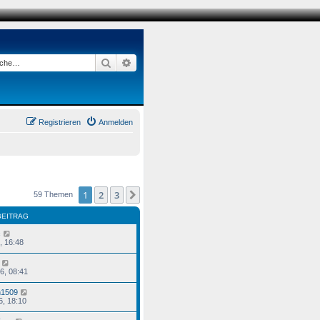
Suche
Erweiterte Suche
Registrieren
Anmelden
1
2
3
Nächste
59 Themen
BEITRAG
c
, 16:48
26, 08:41
n1509
6, 18:10