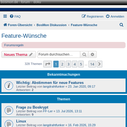
bosmon.de
·
forum
·
doku
FAQ
Registrieren
Anmelden
S
Foren-Übersicht
BosMon Diskussion
Feature-Wünsche
u
Feature-Wünsche
c
Forumsregeln
h
e
Suche
Erweiterte Suche
Neues Thema
Seite
1
von
14
1
2
3
4
5
14
Nächste
328 Themen
…
Bekanntmachungen
Wichtig: Abstimmen für neue Features
Letzter Beitrag von
langdrahtfunker
«
23. Jan 2020, 09:17
Antworten:
2
Themen
Frage zu Boskrypt
Letzter Beitrag von
FF-Ler
«
13. Jul 2026, 13:11
Antworten:
9
Linux
Letzter Beitrag von
langdrahtfunker
«
16. Feb 2026, 15:29