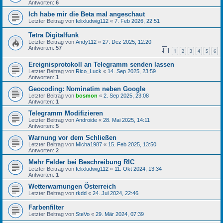
Antworten:
6
Ich habe mir die Beta mal angeschaut
Letzter Beitrag von
felixludwig112
«
7. Feb 2026, 22:51
Tetra Digitalfunk
Letzter Beitrag von
Andy112
«
27. Dez 2025, 12:20
Antworten:
57
1
2
3
4
5
6
Ereignisprotokoll an Telegramm senden lassen
Letzter Beitrag von
Rico_Luck
«
14. Sep 2025, 23:59
Antworten:
1
Geocoding: Nominatim neben Google
Letzter Beitrag von
bosmon
«
2. Sep 2025, 23:08
Antworten:
1
Telegramm Modifizieren
Letzter Beitrag von
Androide
«
28. Mai 2025, 14:11
Antworten:
5
Warnung vor dem Schließen
Letzter Beitrag von
Micha1987
«
15. Feb 2025, 13:50
Antworten:
2
Mehr Felder bei Beschreibung RIC
Letzter Beitrag von
felixludwig112
«
11. Okt 2024, 13:34
Antworten:
1
Wetterwarnungen Österreich
Letzter Beitrag von
rkdd
«
24. Jul 2024, 22:46
Farbenfilter
Letzter Beitrag von
SteVo
«
29. Mär 2024, 07:39