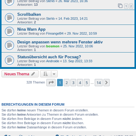
Letzter Beitrag von
SteVo
«
26. Mär 2023, 16:36
Antworten:
13
1
2
Scrollbalken
Letzter Beitrag von
SteVo
«
14. Feb 2023, 14:21
Antworten:
2
Nina Warn App
Letzter Beitrag von
Fireangel94
«
29. Nov 2022, 10:59
Design anpassen wenn mehrere Fenster aktiv
Letzter Beitrag von
bosmon
«
25. Nov 2022, 10:06
Antworten:
1
Statusübersicht auch für Pocsag?
Letzter Beitrag von
Androide
«
13. Sep 2022, 13:33
Antworten:
1
Neues Thema
Seite
1
von
14
1
2
3
4
5
14
Nächste
328 Themen
…
BERECHTIGUNGEN IN DIESEM FORUM
Sie dürfen
keine
neuen Themen in diesem Forum erstellen.
Sie dürfen
keine
Antworten zu Themen in diesem Forum erstellen.
Sie dürfen Ihre Beiträge in diesem Forum
nicht
ändern.
Sie dürfen Ihre Beiträge in diesem Forum
nicht
löschen.
Sie dürfen
keine
Dateianhänge in diesem Forum erstellen.