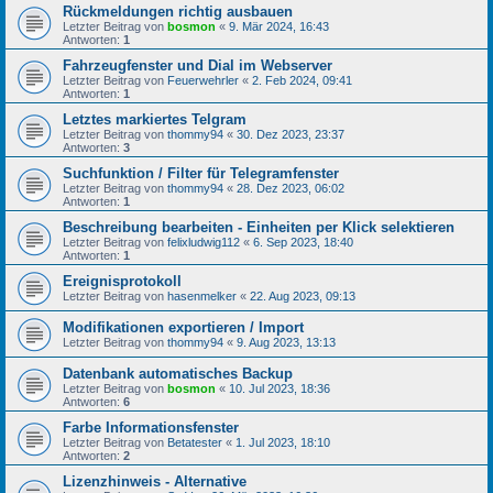
Rückmeldungen richtig ausbauen
Letzter Beitrag von
bosmon
«
9. Mär 2024, 16:43
Antworten:
1
Fahrzeugfenster und Dial im Webserver
Letzter Beitrag von
Feuerwehrler
«
2. Feb 2024, 09:41
Antworten:
1
Letztes markiertes Telgram
Letzter Beitrag von
thommy94
«
30. Dez 2023, 23:37
Antworten:
3
Suchfunktion / Filter für Telegramfenster
Letzter Beitrag von
thommy94
«
28. Dez 2023, 06:02
Antworten:
1
Beschreibung bearbeiten - Einheiten per Klick selektieren
Letzter Beitrag von
felixludwig112
«
6. Sep 2023, 18:40
Antworten:
1
Ereignisprotokoll
Letzter Beitrag von
hasenmelker
«
22. Aug 2023, 09:13
Modifikationen exportieren / Import
Letzter Beitrag von
thommy94
«
9. Aug 2023, 13:13
Datenbank automatisches Backup
Letzter Beitrag von
bosmon
«
10. Jul 2023, 18:36
Antworten:
6
Farbe Informationsfenster
Letzter Beitrag von
Betatester
«
1. Jul 2023, 18:10
Antworten:
2
Lizenzhinweis - Alternative