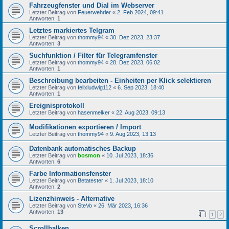
Fahrzeugfenster und Dial im Webserver
Letzter Beitrag von
Feuerwehrler
«
2. Feb 2024, 09:41
Antworten:
1
Letztes markiertes Telgram
Letzter Beitrag von
thommy94
«
30. Dez 2023, 23:37
Antworten:
3
Suchfunktion / Filter für Telegramfenster
Letzter Beitrag von
thommy94
«
28. Dez 2023, 06:02
Antworten:
1
Beschreibung bearbeiten - Einheiten per Klick selektieren
Letzter Beitrag von
felixludwig112
«
6. Sep 2023, 18:40
Antworten:
1
Ereignisprotokoll
Letzter Beitrag von
hasenmelker
«
22. Aug 2023, 09:13
Modifikationen exportieren / Import
Letzter Beitrag von
thommy94
«
9. Aug 2023, 13:13
Datenbank automatisches Backup
Letzter Beitrag von
bosmon
«
10. Jul 2023, 18:36
Antworten:
6
Farbe Informationsfenster
Letzter Beitrag von
Betatester
«
1. Jul 2023, 18:10
Antworten:
2
Lizenzhinweis - Alternative
Letzter Beitrag von
SteVo
«
26. Mär 2023, 16:36
Antworten:
13
1
2
Scrollbalken