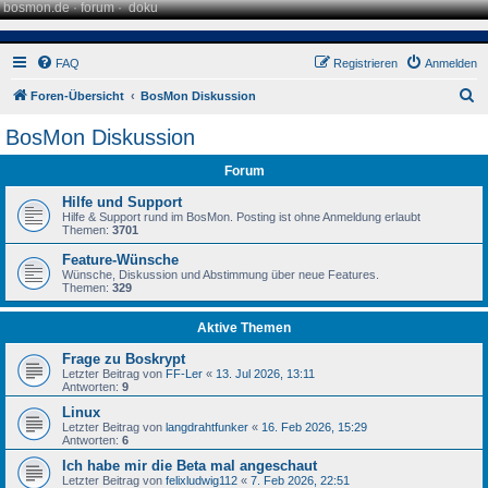
bosmon.de
·
forum
·
doku
FAQ
Registrieren
Anmelden
S
Foren-Übersicht
BosMon Diskussion
u
BosMon Diskussion
c
Forum
h
e
Hilfe und Support
Hilfe & Support rund im BosMon. Posting ist ohne Anmeldung erlaubt
Themen:
3701
Feature-Wünsche
Wünsche, Diskussion und Abstimmung über neue Features.
Themen:
329
Aktive Themen
Frage zu Boskrypt
Letzter Beitrag von
FF-Ler
«
13. Jul 2026, 13:11
Antworten:
9
Linux
Letzter Beitrag von
langdrahtfunker
«
16. Feb 2026, 15:29
Antworten:
6
Ich habe mir die Beta mal angeschaut
Letzter Beitrag von
felixludwig112
«
7. Feb 2026, 22:51