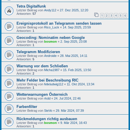
Tetra Digitalfunk
Letzter Beitrag von
Andy112
«
27. Dez 2025, 12:20
Antworten:
57
1
2
3
4
5
6
Ereignisprotokoll an Telegramm senden lassen
Letzter Beitrag von
Rico_Luck
«
14. Sep 2025, 23:59
Antworten:
1
Geocoding: Nominatim neben Google
Letzter Beitrag von
bosmon
«
2. Sep 2025, 23:08
Antworten:
1
Telegramm Modifizieren
Letzter Beitrag von
Androide
«
28. Mai 2025, 14:11
Antworten:
5
Warnung vor dem Schließen
Letzter Beitrag von
Micha1987
«
15. Feb 2025, 13:50
Antworten:
2
Mehr Felder bei Beschreibung RIC
Letzter Beitrag von
felixludwig112
«
11. Okt 2024, 13:34
Antworten:
1
Wetterwarnungen Österreich
Letzter Beitrag von
rkdd
«
24. Jul 2024, 22:46
Farbenfilter
Letzter Beitrag von
SteVo
«
29. Mär 2024, 07:39
Rückmeldungen richtig ausbauen
Letzter Beitrag von
bosmon
«
9. Mär 2024, 16:43
Antworten:
1