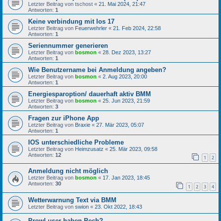
Letzter Beitrag von
tschost
«
21. Mai 2024, 21:47
Antworten:
1
Keine verbindung mit Ios 17
Letzter Beitrag von
Feuerwehrler
«
21. Feb 2024, 22:58
Antworten:
1
Seriennummer generieren
Letzter Beitrag von
bosmon
«
28. Dez 2023, 13:27
Antworten:
1
Wie Benutzername bei Anmeldung angeben?
Letzter Beitrag von
bosmon
«
2. Aug 2023, 20:00
Antworten:
1
Energiesparoption/ dauerhaft aktiv BMM
Letzter Beitrag von
bosmon
«
25. Jun 2023, 21:59
Antworten:
3
Fragen zur iPhone App
Letzter Beitrag von
Braxie
«
27. Mär 2023, 05:07
Antworten:
1
IOS unterschiedliche Probleme
Letzter Beitrag von
Heimzusatz
«
25. Mär 2023, 09:58
Antworten:
12
1
2
Anmeldung nicht möglich
Letzter Beitrag von
bosmon
«
17. Jan 2023, 18:45
Antworten:
30
1
2
3
4
Wetterwarnung Text via BMM
Letzter Beitrag von
swion
«
23. Okt 2022, 18:43
Prowl user haben Pech?