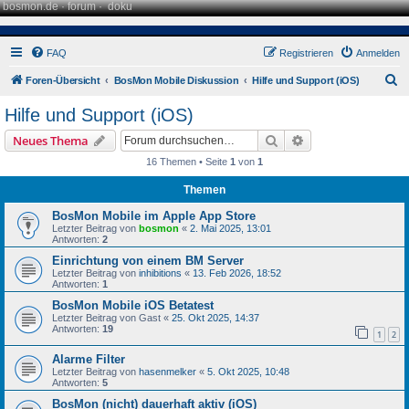
bosmon.de
·
forum
·
doku
FAQ
Registrieren
Anmelden
S
Foren-Übersicht
BosMon Mobile Diskussion
Hilfe und Support (iOS)
u
Hilfe und Support (iOS)
c
Suche
Erweiterte Suche
Neues Thema
h
16 Themen • Seite
1
von
1
e
Themen
BosMon Mobile im Apple App Store
Letzter Beitrag von
bosmon
«
2. Mai 2025, 13:01
Antworten:
2
Einrichtung von einem BM Server
Letzter Beitrag von
inhibitions
«
13. Feb 2026, 18:52
Antworten:
1
BosMon Mobile iOS Betatest
Letzter Beitrag von
Gast
«
25. Okt 2025, 14:37
Antworten:
19
1
2
Alarme Filter
Letzter Beitrag von
hasenmelker
«
5. Okt 2025, 10:48
Antworten:
5
BosMon (nicht) dauerhaft aktiv (iOS)