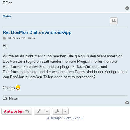
FFler
Matze
Re: BosMon Dial als Android-App
B
20. Nov 2021, 16:52
e
i
Hi!
t
r
a
Würde es da nicht mehr Sinn machen Dial gleich in den Webserver von
g
BosMon zu integrieren statt wieder mehrere Programme für mehrere
Plattformen zu entwickeln und zu pflegen? Das wäre orts- und
Plattformunabhängig und die wesentlichen Daten sind in der Konfiguration
von BosMon zu großen Teilen doch bereits vorhanden?
Cheers
LG, Matze
Antworten
3 Beiträge • Seite
1
von
1