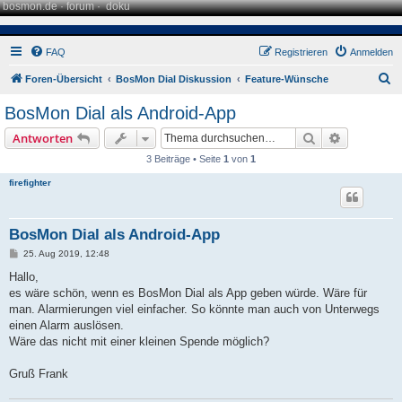
bosmon.de
·
forum
·
doku
FAQ
Registrieren
Anmelden
S
Foren-Übersicht
BosMon Dial Diskussion
Feature-Wünsche
u
BosMon Dial als Android-App
c
Suche
Erweiterte
Antworten
h
3 Beiträge • Seite
1
von
1
e
firefighter
BosMon Dial als Android-App
B
25. Aug 2019, 12:48
e
i
Hallo,
t
es wäre schön, wenn es BosMon Dial als App geben würde. Wäre für
r
a
man. Alarmierungen viel einfacher. So könnte man auch von Unterwegs
g
einen Alarm auslösen.
Wäre das nicht mit einer kleinen Spende möglich?
Gruß Frank