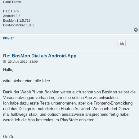
Gruß Frank
HTC Hero
Android 2.2
BosMon 1.1.5.718
BosMonMobile 1.0.8
FFler24
Re: BosMon Dial als Android-App
B
25. Aug 2019, 23:00
e
i
Hallo,
t
r
a
wäre sicher eine tolle Idee.
g
Dank der WebAPI von BosMon wären auch schon von BosMon selbst die
Voraussetzungen vorhanden, um eine solche App zu entwicklen.
Ich habe dazu erste Tests unternommen, aber die Frontend-Entwicklung
und das Design ist natürlich ein Haufen Aufwand. Wenn ich dort Ganze
mal halbwegs stabil und optisch ansatzweise ansprechend fertig habe,
werde ich die App kostenlos im PlayStore anbieten.
Grüße