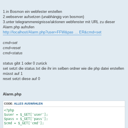
1.in Bosmon ein webfester erstellen
2.webserver aufsetzen (unabhängig von bosmon)
3.unter telegrammereignisse/aktionen webfenster mit URL zu dieser
Alarm.php aufrufen
http://localhost/Alarm.php?user=FFW&pas ... ER&cmd=set
cmd=set
cmd=reset
cmd=status
status gibt 1 oder 0 zurück
set setzt die status.txt die ihr im selben ordner wie die php datei erstellen
müsst auf 1
reset setzt diese auf 0
Alarm.php
CODE:
ALLES AUSWÄHLEN
<?php

$user = $_GET['user'];

$pass = $_GET['pass'];

$cmd = $_GET['cmd'];
