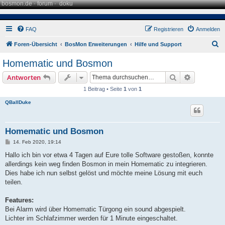
bosmon.de
·
forum
·
doku
FAQ
Registrieren
Anmelden
S
Foren-Übersicht
BosMon Erweiterungen
Hilfe und Support
u
Homematic und Bosmon
c
Suche
Erweiterte
Antworten
h
1 Beitrag • Seite
1
von
1
e
QBallDuke
Homematic und Bosmon
B
14. Feb 2020, 19:14
e
i
Hallo ich bin vor etwa 4 Tagen auf Eure tolle Software gestoßen, konnte
t
allerdings kein weg finden Bosmon in mein Homematic zu integrieren.
r
a
Dies habe ich nun selbst gelöst und möchte meine Lösung mit euch
g
teilen.
Features:
Bei Alarm wird über Homematic Türgong ein sound abgespielt.
Lichter im Schlafzimmer werden für 1 Minute eingeschaltet.