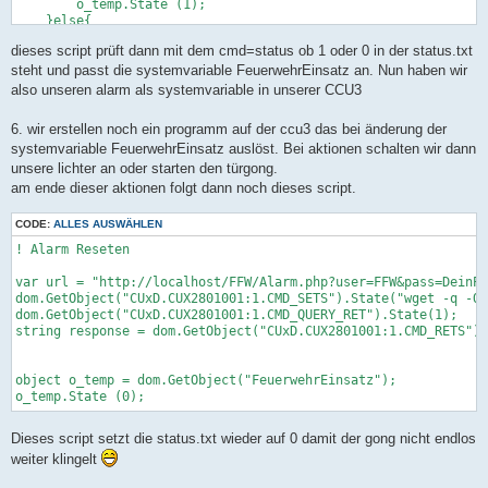
        o_temp.State (1);

            <form method="GET" action="setAlarm.php">

    }else{

            User <input type="text" name="user"></input><br/>

        object o_temp = dom.GetObject("FeuerwehrEinsatz");

            Pass <input type="password" name="pass"></input><b
dieses script prüft dann mit dem cmd=status ob 1 oder 0 in der status.txt
        o_temp.State (0);

            <input type="submit" name="submit" value="Go"></in
    }

steht und passt die systemvariable FeuerwehrEinsatz an. Nun haben wir
            </form>

}

also unseren alarm als systemvariable in unserer CCU3
    <?}

}

6. wir erstellen noch ein programm auf der ccu3 das bei änderung der
systemvariable FeuerwehrEinsatz auslöst. Bei aktionen schalten wir dann
unsere lichter an oder starten den türgong.
am ende dieser aktionen folgt dann noch dieses script.
CODE:
ALLES AUSWÄHLEN
! Alarm Reseten

var url = "http://localhost/FFW/Alarm.php?user=FFW&pass=DeinPA
dom.GetObject("CUxD.CUX2801001:1.CMD_SETS").State("wget -q -O 
dom.GetObject("CUxD.CUX2801001:1.CMD_QUERY_RET").State(1);

string response = dom.GetObject("CUxD.CUX2801001:1.CMD_RETS").
object o_temp = dom.GetObject("FeuerwehrEinsatz");

Dieses script setzt die status.txt wieder auf 0 damit der gong nicht endlos
weiter klingelt