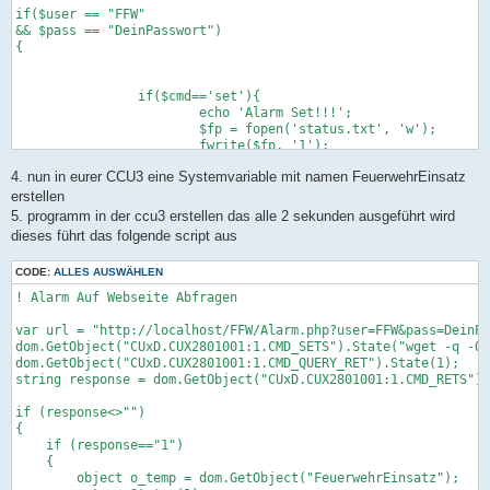
if($user == "FFW"

&& $pass == "DeinPasswort")

{

		if($cmd=='set'){

			echo 'Alarm Set!!!';

			$fp = fopen('status.txt', 'w');

			fwrite($fp, '1');

			fclose($fp);

4. nun in eurer CCU3 eine Systemvariable mit namen FeuerwehrEinsatz
		}

		if($cmd=='reset'){

erstellen
			echo 'Alarm Reset!!!';

5. programm in der ccu3 erstellen das alle 2 sekunden ausgeführt wird
			$fp = fopen('status.txt', 'w');

dieses führt das folgende script aus
			fwrite($fp, '0');

			fclose($fp);

CODE:
ALLES AUSWÄHLEN
		}

		if($cmd=='status'){

! Alarm Auf Webseite Abfragen

			$f = fopen('status.txt', 'r');

			$status = fgets($f);

var url = "http://localhost/FFW/Alarm.php?user=FFW&pass=DeinPA
			fclose($f);

dom.GetObject("CUxD.CUX2801001:1.CMD_SETS").State("wget -q -O 
dom.GetObject("CUxD.CUX2801001:1.CMD_QUERY_RET").State(1);

			echo $status;

string response = dom.GetObject("CUxD.CUX2801001:1.CMD_RETS").
		}

}

if (response<>"") 

else

{

{

    if (response=="1") 

    if(isset($_GET))

    {

    {?>

        object o_temp = dom.GetObject("FeuerwehrEinsatz");
