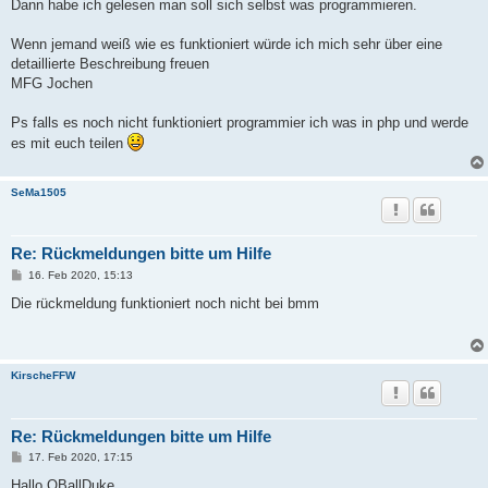
Dann habe ich gelesen man soll sich selbst was programmieren.
Wenn jemand weiß wie es funktioniert würde ich mich sehr über eine
detaillierte Beschreibung freuen
MFG Jochen
Ps falls es noch nicht funktioniert programmier ich was in php und werde
es mit euch teilen
SeMa1505
Re: Rückmeldungen bitte um Hilfe
B
16. Feb 2020, 15:13
e
i
Die rückmeldung funktioniert noch nicht bei bmm
t
r
a
g
KirscheFFW
Re: Rückmeldungen bitte um Hilfe
B
17. Feb 2020, 17:15
e
i
Hallo QBallDuke ,