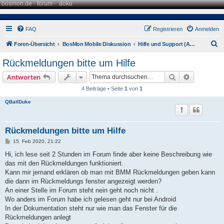
bosmon.de
·
forum
·
doku
FAQ
Registrieren
Anmelden
S
Foren-Übersicht
BosMon Mobile Diskussion
Hilfe und Support (Android)
u
Rückmeldungen bitte um Hilfe
c
Suche
Erweiterte
Antworten
h
4 Beiträge • Seite
1
von
1
e
QBallDuke
Rückmeldungen bitte um Hilfe
B
15. Feb 2020, 21:22
e
i
Hi, ich lese seit 2 Stunden im Forum finde aber keine Beschreibung wie
t
das mit den Rückmeldungen funktioniert.
r
a
Kann mir jemand erklären ob man mit BMM Rückmeldungen geben kann
g
die dann im Rückmeldungs fenster angezeigt werden?
An einer Stelle im Forum steht nein geht noch nicht .
Wo anders im Forum habe ich gelesen geht nur bei Android
In der Dokumentation steht nur wie man das Fenster für die
Rückmeldungen anlegt