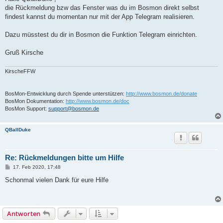
t
die Rückmeldung bzw das Fenster was du im Bosmon direkt selbst
r
a
findest kannst du momentan nur mit der App Telegram realisieren.
g
Dazu müsstest du dir in Bosmon die Funktion Telegram einrichten.
Gruß Kirsche
KirscheFFW
BosMon-Entwicklung durch Spende unterstützen:
http://www.bosmon.de/donate
BosMon Dokumentation:
http://www.bosmon.de/doc
BosMon Support:
support@bosmon.de
QBallDuke
Re: Rückmeldungen bitte um Hilfe
B
17. Feb 2020, 17:48
e
i
Schonmal vielen Dank für eure Hilfe
t
r
a
g
Antworten