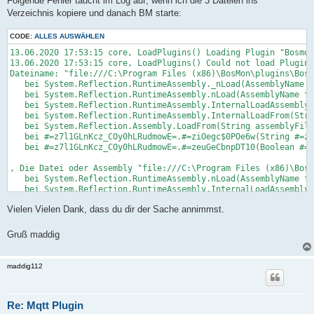
Folgende Fehler taucht im Log auf, wenn ich die 3 Dateien ins
Verzeichnis kopiere und danach BM starte:
CODE:
ALLES AUSWÄHLEN
13.06.2020 17:53:15 core, LoadPlugins() Loading Plugin "Bosmon
13.06.2020 17:53:15 core, LoadPlugins() Could not load Plugin 
Dateiname: "file:///C:\Program Files (x86)\BosMon\plugins\Bosm
   bei System.Reflection.RuntimeAssembly._nLoad(AssemblyName f
   bei System.Reflection.RuntimeAssembly.nLoad(AssemblyName fi
   bei System.Reflection.RuntimeAssembly.InternalLoadAssemblyN
   bei System.Reflection.RuntimeAssembly.InternalLoadFrom(Stri
   bei System.Reflection.Assembly.LoadFrom(String assemblyFile
   bei #=z7l1GLnKcz_COy0hLRudmowE=.#=ziOegc$0POe6w(String #=zf
   bei #=z7l1GLnKcz_COy0hLRudmowE=.#=zeuGeCbnpDT10(Boolean #=z
, Die Datei oder Assembly "file:///C:\Program Files (x86)\BosM
   bei System.Reflection.RuntimeAssembly.nLoad(AssemblyName fi
   bei System.Reflection.RuntimeAssembly.InternalLoadAssemblyN
   bei System.Reflection.RuntimeAssembly.InternalLoadFrom(Stri
Vielen Vielen Dank, dass du dir der Sache annimmst.
   bei System.Reflection.Assembly.LoadFrom(String assemblyFile
   bei #=z7l1GLnKcz_COy0hLRudmowE=.#=ziOegc$0POe6w(String #=zf
   bei #=z7l1GLnKcz_COy0hLRudmowE=.#=zeuGeCbnpDT10(Boolean #=z
Gruß maddig
13.06.2020 17:53:15 core, LoadPlugins() Could not load Plugin 
   bei #=z7l1GLnKcz_COy0hLRudmowE=.#=ziOegc$0POe6w(String #=zf
maddig112
   bei #=z7l1GLnKcz_COy0hLRudmowE=.#=zeuGeCbnpDT10(Boolean #=z
   bei #=z7l1GLnKcz_COy0hLRudmowE=.#=zeuGeCbnpDT10(Boolean #=z
13.06.2020 17:53:15 core, LoadPlugins() Loading Plugin "M2Mqtt
Re: Mqtt Plugin
13.06.2020 17:53:15 Exception,  Message: Plugin invalid, Stack