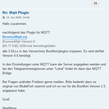
Re: Mqtt Plugin
B
13. Jun 2020, 14:34
e
i
Hallo zusammen,
t
r
a
nachfolgend das Plugin für MQTT:
g
BosmonMqtt.zip
BsomonMqtt Version 6
(64.77 KiB) 1659-mal heruntergeladen
alle 3 DLLs in das Verzeichnis BosMon\plugins kopieren. Es wird dotNet
Version 4.6 benötigt.
In den Einstellungen unter MQTT kann der Server angegeben werden und
bei den Telegrammereignissen unter "Lokal" findet ihr dann das MQTT
Bridge.
Bei Fragen und/oder Problem gerne melden. Bitte bedenkt dass es
original von BlubbFish stammt und ich es nur für die BosMon Version 1.5
angepasst habe.
Gruß
NewWave