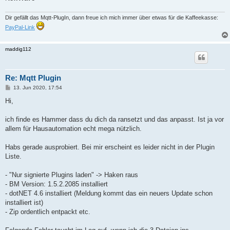
Dir gefällt das Mqtt-PlugIn, dann freue ich mich immer über etwas für die Kaffeekasse:
PayPal-Link
maddig112
Re: Mqtt Plugin
B
13. Jun 2020, 17:54
e
i
Hi,
t
r
a
ich finde es Hammer dass du dich da ransetzt und das anpasst. Ist ja vor
g
allem für Hausautomation echt mega nützlich.
Habs gerade ausprobiert. Bei mir erscheint es leider nicht in der Plugin
Liste.
- "Nur signierte Plugins laden" -> Haken raus
- BM Version: 1.5.2.2085 installiert
- dotNET 4.6 installiert (Meldung kommt das ein neuers Update schon
installiert ist)
- Zip ordentlich entpackt etc.