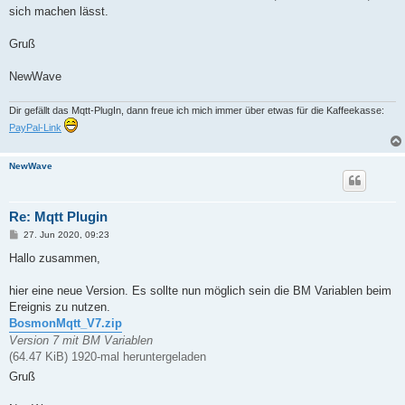
sich machen lässt.
Gruß
NewWave
Dir gefällt das Mqtt-PlugIn, dann freue ich mich immer über etwas für die Kaffeekasse:
PayPal-Link
NewWave
Re: Mqtt Plugin
B
27. Jun 2020, 09:23
e
i
Hallo zusammen,
t
r
a
hier eine neue Version. Es sollte nun möglich sein die BM Variablen beim
g
Ereignis zu nutzen.
BosmonMqtt_V7.zip
Version 7 mit BM Variablen
(64.47 KiB) 1920-mal heruntergeladen
Gruß