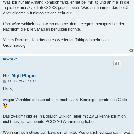
Was ich nur am Anfang komisch fand, er hat bei mir ab und an mal in die
Topic bosmon/zveidmf/XXXXX geschrieben. Was auch immer das heißt.
Aber allgemein funktioniert das echt gut.
Cool wäre wirklich noch wenn man bei dem Telegrammereignis bei der
Nachricht die BM Variablen benutzen könnte.
Vielen Dank an dich das du es wieder lauffähig gebracht hast.
Gruß maddig
NewWave
Re: Mqtt Plugin
B
14. Jun 2020, 10:47
e
i
Hallo,
t
r
a
wegen Variablen schaue ich mal noch nach. Bereinige gerade den Code
g
Das zveidmf gibt es in BosMon wirklich, aber mit ZVEI kenne ich mich
nicht aus, da wir bereits POCSAG Alarmierung haben.
Wenn dir noch etwas auf- bzw. einfällt bitte Posten, ich schaue dann, was