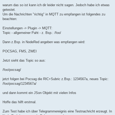
r
a
warum das so ist kann ich dir leider nicht sagen. Jedoch habe ich etwas
g
getestet.
Um die Nachrichten "richtig" in MQTT zu empfangen ist folgendes zu
beachten:
Einstellungen -> Plugin -> MQTT:
Topic - allgemeiner Paht - z. Bsp.: /foo/
Dann z.Bsp. in NodeRed angeben was empfangen wird:
POCSAG, FMS, ZWEI
Jetzt sieht das Topic so aus:
/foo/pocsag/
jetzt folgen bei Pocsag die RIC+Subric z.Bsp.: 1234567a, neues Topic:
/foo/pocsag/1234567a/
und dann kommt ein JSon Objekt mit vielen Infos
Hoffe das hilft erstmal.
Zum Test habe ich über Telegrammereignis eine Testnachricht erzeugt. In