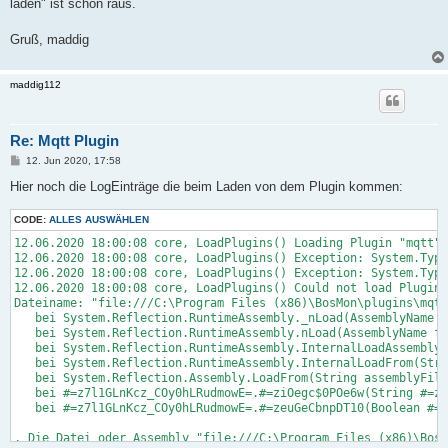
laden" ist schon raus.
Gruß, maddig
maddig112
Re: Mqtt Plugin
B
12. Jun 2020, 17:58
e
i
Hier noch die LogEinträge die beim Laden von dem Plugin kommen:
t
r
CODE:
a
ALLES AUSWÄHLEN
g
12.06.2020 18:00:08 core, LoadPlugins() Loading Plugin "mqtt"

12.06.2020 18:00:08 core, LoadPlugins() Exception: System.Type
12.06.2020 18:00:08 core, LoadPlugins() Exception: System.Type
12.06.2020 18:00:08 core, LoadPlugins() Could not load Plugin 
Dateiname: "file:///C:\Program Files (x86)\BosMon\plugins\mqtt
   bei System.Reflection.RuntimeAssembly._nLoad(AssemblyName f
   bei System.Reflection.RuntimeAssembly.nLoad(AssemblyName fi
   bei System.Reflection.RuntimeAssembly.InternalLoadAssemblyN
   bei System.Reflection.RuntimeAssembly.InternalLoadFrom(Stri
   bei System.Reflection.Assembly.LoadFrom(String assemblyFile
   bei #=z7l1GLnKcz_COy0hLRudmowE=.#=ziOegc$0POe6w(String #=zf
   bei #=z7l1GLnKcz_COy0hLRudmowE=.#=zeuGeCbnpDT10(Boolean #=z
, Die Datei oder Assembly "file:///C:\Program Files (x86)\BosM