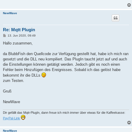
   bei System.Reflection.RuntimeAssembly.nLoad(AssemblyName fi
   bei System.Reflection.RuntimeAssembly.InternalLoadAssemblyN
   bei System.Reflection.RuntimeAssembly.InternalLoadFrom(Stri
NewWave
   bei System.Reflection.Assembly.LoadFrom(String assemblyFile
   bei #=z7l1GLnKcz_COy0hLRudmowE=.#=ziOegc$0POe6w(String #=zf
   bei #=z7l1GLnKcz_COy0hLRudmowE=.#=zeuGeCbnpDT10(Boolean #=z
Re: Mqtt Plugin
B
13. Jun 2020, 09:49
e
i
Hallo zusammen,
t
r
a
da BlubbFish den Quellcode zur Verfügung gestellt hat, habe ich mich ran
g
gesetzt und die DLL neu kompiliert. Das PlugIn taucht jetzt auf und auch
die Einstellungen können getätigt werden. Jedoch gibt es noch einen
Fehler beim Hinzufügen des Ereignisses. Sobald ich das gelöst habe
bekommt ihr die DLLs
zum Testen.
Gruß
NewWave
Dir gefällt das Mqtt-PlugIn, dann freue ich mich immer über etwas für die Kaffeekasse:
PayPal-Link
NewWave