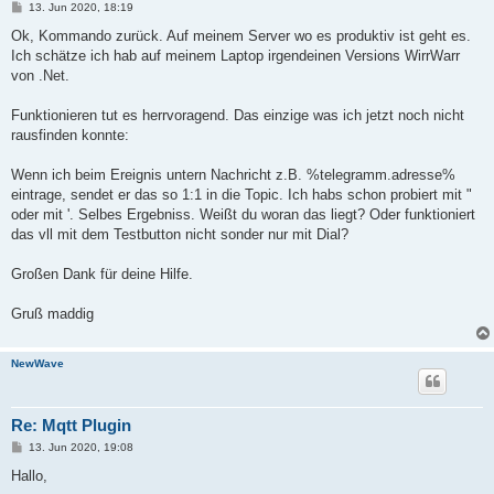
13.06.2020 17:53:15 core, LoadPlugins() Could not load Plugin 
B
13. Jun 2020, 18:19
   bei #=z7l1GLnKcz_COy0hLRudmowE=.#=ziOegc$0POe6w(String #=zf
e
i
   bei #=z7l1GLnKcz_COy0hLRudmowE=.#=zeuGeCbnpDT10(Boolean #=z
Ok, Kommando zurück. Auf meinem Server wo es produktiv ist geht es.
t
   bei #=z7l1GLnKcz_COy0hLRudmowE=.#=zeuGeCbnpDT10(Boolean #=z
Ich schätze ich hab auf meinem Laptop irgendeinen Versions WirrWarr
r
a
von .Net.
g
Funktionieren tut es herrvoragend. Das einzige was ich jetzt noch nicht
rausfinden konnte:
Wenn ich beim Ereignis untern Nachricht z.B. %telegramm.adresse%
eintrage, sendet er das so 1:1 in die Topic. Ich habs schon probiert mit "
oder mit '. Selbes Ergebniss. Weißt du woran das liegt? Oder funktioniert
das vll mit dem Testbutton nicht sonder nur mit Dial?
Großen Dank für deine Hilfe.
Gruß maddig
NewWave
Re: Mqtt Plugin
B
13. Jun 2020, 19:08
e
i
Hallo,
t