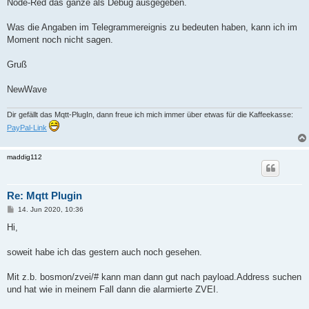
Node-Red das ganze als Debug ausgegeben.
Was die Angaben im Telegrammereignis zu bedeuten haben, kann ich im
Moment noch nicht sagen.
Gruß
NewWave
Dir gefällt das Mqtt-PlugIn, dann freue ich mich immer über etwas für die Kaffeekasse:
PayPal-Link
maddig112
Re: Mqtt Plugin
B
14. Jun 2020, 10:36
e
i
Hi,
t
r
a
soweit habe ich das gestern auch noch gesehen.
g
Mit z.b. bosmon/zvei/# kann man dann gut nach payload.Address suchen
und hat wie in meinem Fall dann die alarmierte ZVEI.