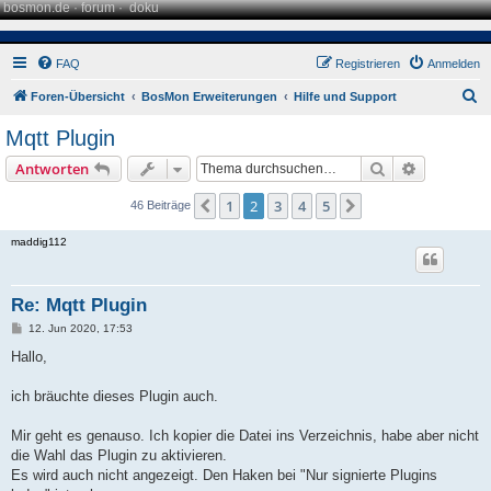
bosmon.de
·
forum
·
doku
FAQ
Registrieren
Anmelden
S
Foren-Übersicht
BosMon Erweiterungen
Hilfe und Support
u
Mqtt Plugin
c
Suche
Erweiterte
Antworten
h
e
1
2
3
4
5
Vorherige
Nächste
46 Beiträge
maddig112
Re: Mqtt Plugin
B
12. Jun 2020, 17:53
e
i
Hallo,
t
r
a
ich bräuchte dieses Plugin auch.
g
Mir geht es genauso. Ich kopier die Datei ins Verzeichnis, habe aber nicht
die Wahl das Plugin zu aktivieren.
Es wird auch nicht angezeigt. Den Haken bei "Nur signierte Plugins