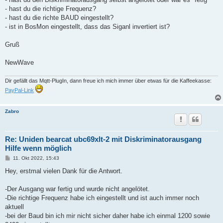
- hast du die richtige Frequenz?
- hast du die richte BAUD eingestellt?
- ist in BosMon eingestellt, dass das Siganl invertiert ist?
Gruß
NewWave
Dir gefällt das Mqtt-PlugIn, dann freue ich mich immer über etwas für die Kaffeekasse:
PayPal-Link
Zabro
Re: Uniden bearcat ubc69xlt-2 mit Diskriminatorausgang
Hilfe wenn möglich
B
11. Okt 2022, 15:43
e
i
Hey, erstmal vielen Dank für die Antwort.
t
r
a
-Der Ausgang war fertig und wurde nicht angelötet.
g
-Die richtige Frequenz habe ich eingestellt und ist auch immer noch
aktuell
-bei der Baud bin ich mir nicht sicher daher habe ich einmal 1200 sowie