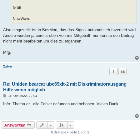
Gruß
NewWave
Also eingestellt ist in BosMon, das das Signal automatisch Invertiert wird.
Andere wurden ja bereits oben von mir Mitgeteilt, nur konnte den Beitrag
nicht mehr bearbeiten um dies zu ergänzen.
Mfg.
Zabro
Re: Uniden bearcat ubc69xlt-2 mit Diskriminatorausgang
Hilfe wenn möglich
B
11. Okt 2022, 22:04
e
i
Info: Thema erl. alle Fehler gefunden und behoben. Vielen Dank.
t
r
a
g
Antworten
6 Beiträge • Seite
1
von
1