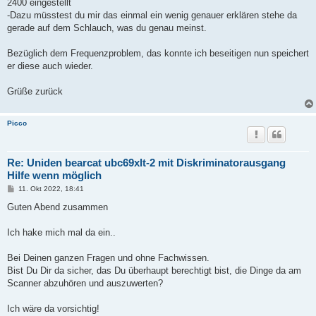
2400 eingestellt
-Dazu müsstest du mir das einmal ein wenig genauer erklären stehe da
gerade auf dem Schlauch, was du genau meinst.
Bezüglich dem Frequenzproblem, das konnte ich beseitigen nun speichert
er diese auch wieder.
Grüße zurück
Picco
Re: Uniden bearcat ubc69xlt-2 mit Diskriminatorausgang
Hilfe wenn möglich
B
11. Okt 2022, 18:41
e
i
Guten Abend zusammen
t
r
a
Ich hake mich mal da ein..
g
Bei Deinen ganzen Fragen und ohne Fachwissen.
Bist Du Dir da sicher, das Du überhaupt berechtigt bist, die Dinge da am
Scanner abzuhören und auszuwerten?
Ich wäre da vorsichtig!