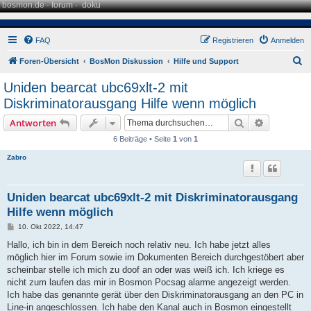
bosmon.de
·
forum
·
doku
FAQ
Registrieren
Anmelden
S
Foren-Übersicht
BosMon Diskussion
Hilfe und Support
u
Uniden bearcat ubc69xlt-2 mit
c
Diskriminatorausgang Hilfe wenn möglich
h
Suche
Erweiterte
Antworten
e
6 Beiträge • Seite
1
von
1
Zabro
Uniden bearcat ubc69xlt-2 mit Diskriminatorausgang
Hilfe wenn möglich
B
10. Okt 2022, 14:47
e
i
Hallo, ich bin in dem Bereich noch relativ neu. Ich habe jetzt alles
t
möglich hier im Forum sowie im Dokumenten Bereich durchgestöbert aber
r
a
scheinbar stelle ich mich zu doof an oder was weiß ich. Ich kriege es
g
nicht zum laufen das mir in Bosmon Pocsag alarme angezeigt werden.
Ich habe das genannte gerät über den Diskriminatorausgang an den PC in
Line-in angeschlossen. Ich habe den Kanal auch in Bosmon eingestellt