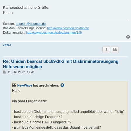
Kameradschaftliche Grüße,
Picco
Support:
support@bosmon.de
BosMon-EntwicklungsSpende:
http://www.bosmon.de/donate
Dokumentation:
http://www.bosmon.de/doc/bosmon/1.5/
Zabro
Re: Uniden bearcat ubc69xlt-2 mit Diskriminatorausgang
Hilfe wenn möglich
B
11. Okt 2022, 19:41
e
i
t
NewWave
hat geschrieben:
r
a
Hallo,
g
ein paar Fragen dazu:
- hast du den Diskriminatorausgang selbst angelötet oder war es "fetig"
- hast du die richtige Frequenz?
- hast du die richte BAUD eingestellt?
- ist in BosMon eingestellt, dass das Siganl invertiert ist?