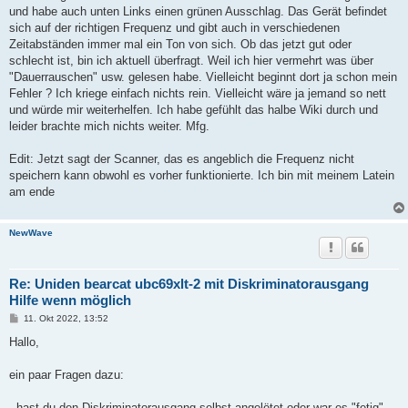
und habe auch unten Links einen grünen Ausschlag. Das Gerät befindet
sich auf der richtigen Frequenz und gibt auch in verschiedenen
Zeitabständen immer mal ein Ton von sich. Ob das jetzt gut oder
schlecht ist, bin ich aktuell überfragt. Weil ich hier vermehrt was über
"Dauerrauschen" usw. gelesen habe. Vielleicht beginnt dort ja schon mein
Fehler ? Ich kriege einfach nichts rein. Vielleicht wäre ja jemand so nett
und würde mir weiterhelfen. Ich habe gefühlt das halbe Wiki durch und
leider brachte mich nichts weiter. Mfg.
Edit: Jetzt sagt der Scanner, das es angeblich die Frequenz nicht
speichern kann obwohl es vorher funktionierte. Ich bin mit meinem Latein
am ende
NewWave
Re: Uniden bearcat ubc69xlt-2 mit Diskriminatorausgang
Hilfe wenn möglich
B
11. Okt 2022, 13:52
e
i
Hallo,
t
r
a
ein paar Fragen dazu:
g
- hast du den Diskriminatorausgang selbst angelötet oder war es "fetig"