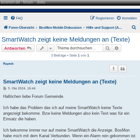
bosmon.de
·
forum
·
doku
FAQ
Registrieren
Anmelden
S
Foren-Übersicht
BosMon Mobile Diskussion
Hilfe und Support (Android)
u
SmartWatch zeigt keine Meldungen an (Texte)
c
Suche
Erweiterte
Antworten
h
3 Beiträge • Seite
1
von
1
e
Raptok
SmartWatch zeigt keine Meldungen an (Texte)
B
5. Okt 2024, 16:44
e
i
Hallöchen liebe Forum Gemeinde.
t
r
a
Ich habe das Problem das ich auf meine SmartWatch keine Texte
g
angezeigt bekomme. Bzw keine Meldungen also kein Text was für ein
Einsatz die haben.
Ich bekomme immer nur auf meine SmartWatch die Anzeige. BosMon
habe mich mit dem Kanal Verbunden. Wenn ein Alarm rein gekommen ist.