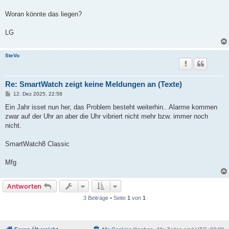
Woran könnte das liegen?
LG
SteVo
Re: SmartWatch zeigt keine Meldungen an (Texte)
B
12. Dez 2025, 22:58
e
i
Ein Jahr isset nun her, das Problem besteht weiterhin.. Alarme kommen
t
zwar auf der Uhr an aber die Uhr vibriert nicht mehr bzw. immer noch
r
a
nicht.
g
SmartWatch8 Classic
Mfg
Antworten
3 Beiträge • Seite
1
von
1