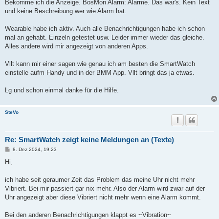
Bekomme ich die Anzeige. BosMon Alarm: Alarme. Das war's. Kein Text
und keine Beschreibung wer wie Alarm hat.
Wearable habe ich aktiv. Auch alle Benachrichtigungen habe ich schon
mal an gehabt. Einzeln getestet usw. Leider immer wieder das gleiche.
Alles andere wird mir angezeigt von anderen Apps.
Vllt kann mir einer sagen wie genau ich am besten die SmartWatch
einstelle aufm Handy und in der BMM App. Vllt bringt das ja etwas.
Lg und schon einmal danke für die Hilfe.
SteVo
Re: SmartWatch zeigt keine Meldungen an (Texte)
B
8. Dez 2024, 19:23
e
i
Hi,
t
r
a
ich habe seit geraumer Zeit das Problem das meine Uhr nicht mehr
g
Vibriert. Bei mir passiert gar nix mehr. Also der Alarm wird zwar auf der
Uhr angezeigt aber diese Vibriert nicht mehr wenn eine Alarm kommt.
Bei den anderen Benachrichtigungen klappt es ~Vibration~