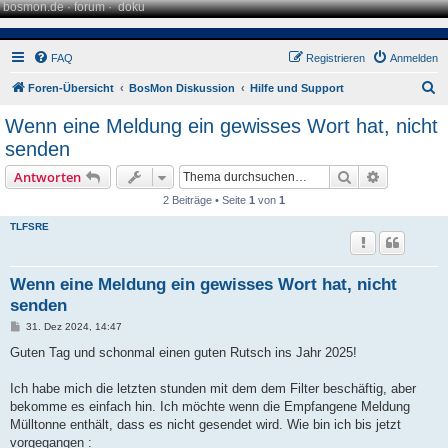
bosmon.de
·
forum
·
doku
FAQ
Registrieren
Anmelden
S
Foren-Übersicht
BosMon Diskussion
Hilfe und Support
u
Wenn eine Meldung ein gewisses Wort hat, nicht
c
senden
h
Suche
Erweiterte
Antworten
e
2 Beiträge • Seite
1
von
1
TLFSRE
Wenn eine Meldung ein gewisses Wort hat, nicht
senden
B
31. Dez 2024, 14:47
e
i
Guten Tag und schonmal einen guten Rutsch ins Jahr 2025!
t
r
a
Ich habe mich die letzten stunden mit dem dem Filter beschäftig, aber
g
bekomme es einfach hin. Ich möchte wenn die Empfangene Meldung
Mülltonne enthält, dass es nicht gesendet wird. Wie bin ich bis jetzt
vorgegangen :