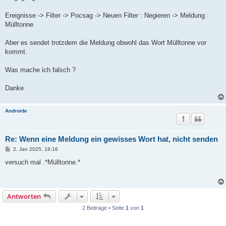
Ereignisse -> Filter -> Pocsag -> Neuen Filter : Negieren -> Meldung :
Mülltonne
Aber es sendet trotzdem die Meldung obwohl das Wort Mülltonne vor
kommt.
Was mache ich falsch ?
Danke
Androide
Re: Wenn eine Meldung ein gewisses Wort hat, nicht senden
B
2. Jan 2025, 19:16
e
i
versuch mal .*Mülltonne.*
t
r
a
g
Antworten
2 Beiträge • Seite
1
von
1