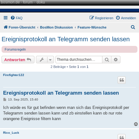
bosmon.de
·
forum
·
doku
FAQ
Registrieren
Anmelden
S
Foren-Übersicht
BosMon Diskussion
Feature-Wünsche
u
Ereignisprotokoll an Telegramm senden lassen
c
Forumsregeln
h
e
Suche
Erweiterte
Antworten
2 Beiträge • Seite
1
von
1
Firefighter122
Ereignisprotokoll an Telegramm senden lassen
B
13. Sep 2025, 15:40
e
i
Ich würde es für gut befinden wenn man sich das Ereignisprotokoll per
t
Telegramm senden lassen kann und zb einstellen kann ob nur rote
r
a
orangene Ereignisse filtern kann
g
Rico_Luck