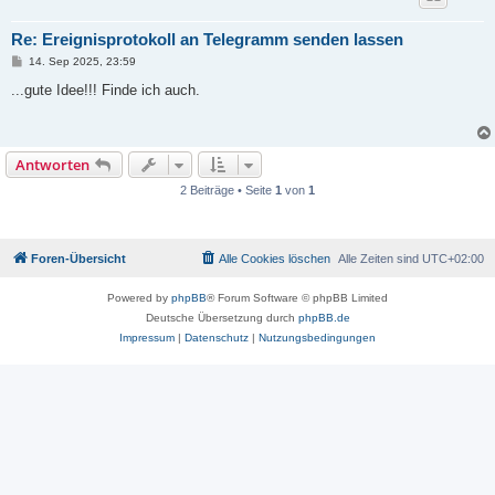
Re: Ereignisprotokoll an Telegramm senden lassen
B
14. Sep 2025, 23:59
e
i
...gute Idee!!! Finde ich auch.
t
r
a
g
Antworten
2 Beiträge • Seite
1
von
1
Foren-Übersicht
Alle Cookies löschen
Alle Zeiten sind
UTC+02:00
Powered by
phpBB
® Forum Software © phpBB Limited
Deutsche Übersetzung durch
phpBB.de
Impressum
|
Datenschutz
|
Nutzungsbedingungen