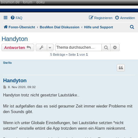
bosmon.de
·
forum
·
doku
FAQ
Registrieren
Anmelden
S
Foren-Übersicht
BosMon Dial Diskussion
Hilfe und Support
u
Handyton
c
Suche
Erweiterte
Antworten
h
5 Beiträge • Seite
1
von
1
e
SteVo
Handyton
B
8. Nov 2020, 09:32
e
i
Handyton trotz nicht gesetzter Lautstärke..
t
r
a
Mir ist aufgefallen das es seid geraumer Zeit immer wieder Probleme mit
g
den Sounds gibt.
Wenn ich unter Globale Einstellungen, bei Lautstärke setzten *nicht
setzten* einstelle ertönt die App trotzdem wenn ein Alarm reinkommt.