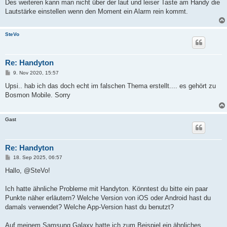
Des weiteren kann man nicht über der laut und leiser Taste am Handy die
Lautstärke einstellen wenn den Moment ein Alarm rein kommt.
SteVo
Re: Handyton
B
9. Nov 2020, 15:57
e
i
Upsi.. hab ich das doch echt im falschen Thema erstellt.... es gehört zu
t
Bosmon Mobile. Sorry
r
a
g
Gast
Re: Handyton
B
18. Sep 2025, 06:57
e
i
Hallo, @SteVo!
t
r
a
Ich hatte ähnliche Probleme mit Handyton. Könntest du bitte ein paar
g
Punkte näher erläutern? Welche Version von iOS oder Android hast du
damals verwendet? Welche App-Version hast du benutzt?
Auf meinem Samsung Galaxy hatte ich zum Beispiel ein ähnliches