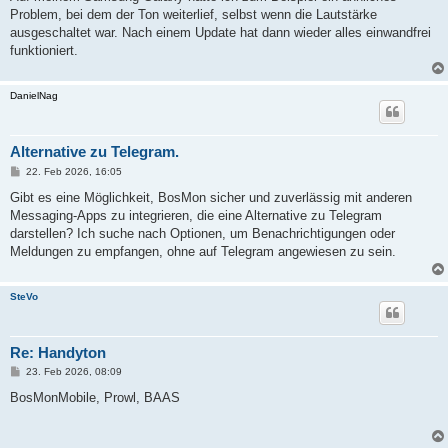
Problem, bei dem der Ton weiterlief, selbst wenn die Lautstärke
ausgeschaltet war. Nach einem Update hat dann wieder alles einwandfrei
funktioniert.
DanielNag
Alternative zu Telegram.
B
22. Feb 2026, 16:05
e
i
Gibt es eine Möglichkeit, BosMon sicher und zuverlässig mit anderen
t
Messaging-Apps zu integrieren, die eine Alternative zu Telegram
r
a
darstellen? Ich suche nach Optionen, um Benachrichtigungen oder
g
Meldungen zu empfangen, ohne auf Telegram angewiesen zu sein.
SteVo
Re: Handyton
B
23. Feb 2026, 08:09
e
i
BosMonMobile, Prowl, BAAS
t
r
a
g