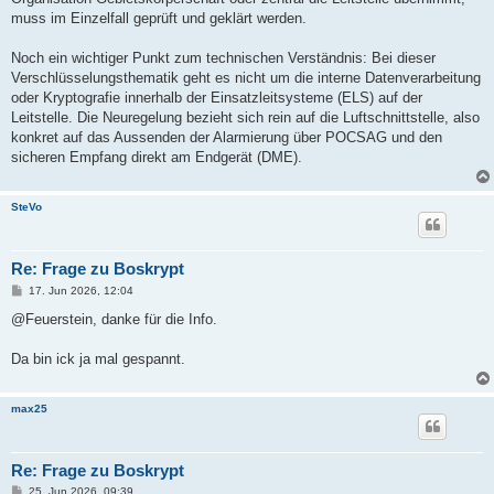
muss im Einzelfall geprüft und geklärt werden.
Noch ein wichtiger Punkt zum technischen Verständnis: Bei dieser
Verschlüsselungsthematik geht es nicht um die interne Datenverarbeitung
oder Kryptografie innerhalb der Einsatzleitsysteme (ELS) auf der
Leitstelle. Die Neuregelung bezieht sich rein auf die Luftschnittstelle, also
konkret auf das Aussenden der Alarmierung über POCSAG und den
sicheren Empfang direkt am Endgerät (DME).
SteVo
Re: Frage zu Boskrypt
B
17. Jun 2026, 12:04
e
i
@Feuerstein, danke für die Info.
t
r
a
Da bin ick ja mal gespannt.
g
max25
Re: Frage zu Boskrypt
B
25. Jun 2026, 09:39