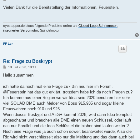
e
i
Vielen Dank für die Bereitstellung der Informationen, Feuerstein.
t
r
a
g
oyostepper.de bietet folgende Produkte online an:
Closed Loop Schrittmotor
,
integrierter Servomotor
, Spindelmotor.
FF-Ler
Re: Frage zu Boskrypt
B
13. Jul 2026, 13:11
e
i
Hallo zusammen
t
r
a
ich hätte da noch mal eine Frage zu? Bin neu hier im Forum.
g
@Feuerstein hat das gut erklärt, trotzdem habe ich da noch Fragen zu?
Ich komme aus einer Region wo wir Idea seid 2020 benutzen hier sehr
viel SQUAD DME auch Melder von Boss 915,935 und sogar kleine
Feuerwehren noch 910 und 925.
Wenn dieses Boskypt und AES+ kommt 2028, wird dann Idea komplett
abgeschaltet und brauchen alle DME einen neuen Schlüssel, oder läuft
das nur Parallel und die Idea Schlüssel die bisher sind laufen weiter ?
Noch eine Frage was ja auch schon soweit beantwortet wurde, Also die
Ric wird nicht verschlüsselt also nur die Meldung und das dann auch bei