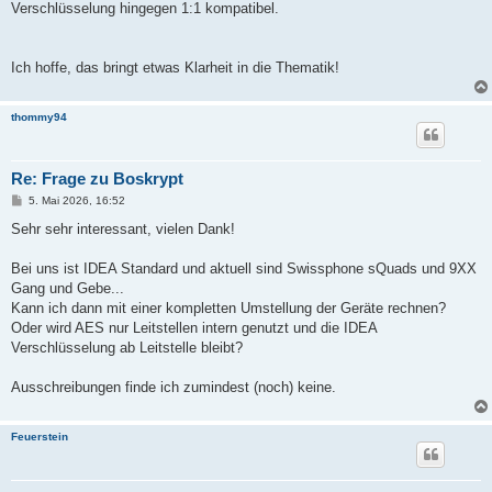
Verschlüsselung hingegen 1:1 kompatibel.
Ich hoffe, das bringt etwas Klarheit in die Thematik!
thommy94
Re: Frage zu Boskrypt
B
5. Mai 2026, 16:52
e
i
Sehr sehr interessant, vielen Dank!
t
r
a
Bei uns ist IDEA Standard und aktuell sind Swissphone sQuads und 9XX
g
Gang und Gebe...
Kann ich dann mit einer kompletten Umstellung der Geräte rechnen?
Oder wird AES nur Leitstellen intern genutzt und die IDEA
Verschlüsselung ab Leitstelle bleibt?
Ausschreibungen finde ich zumindest (noch) keine.
Feuerstein