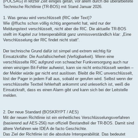
(POCSAG) in letzter Zeit einiges getan, vor allem durch die überarbeitete
Technische Richtlinie (TR-BOS) mit Stand Januar 2026.
1. Was genau wird verschlüsselt (RIC oder Text)?
Wie @ffuchs schon völlig richtig angemerkt hat, wird nur der
Meldungstext verschlüsselt, nicht aber die RIC. Die aktuelle TR-BOS
stellt im Kapitel zur Interoperabilität ganz unmissverständlich klar: „Eine
Verschlüsselung der RIC findet nicht statt“.
Der technische Grund dafür ist simpel und extrem wichtig für
Einsatzkräfte: Die Ausfallsicherheit (Verfügbarkeit). Wenn eine
verschlüsselte RIC aufgrund von schwacher Funkversorgung auch nur
einen winzigen Bit-Fehler aufweist, kann sie nicht entschlüsselt werden –
der Melder würde gar nicht erst auslösen. Bleibt die RIC unverschlüsselt,
löst der Pager in jedem Fall aus, sobald er gerufen wird. Selbst wenn der
verschlüsselte Textteil fehlerhaft ankommt und unleserlich ist, weiß die
Einsatzkraft, dass es einen Alarm gibt und kann sich bei der Leitstelle
melden.
2. Der neue Standard (BOSKRYPT / AES)
Mit der neuen Richtlinie ist ein einheitliches Verschlüsselungsverfahren
(basierend auf AES-256) nun offiziell Bestandteil der TR-BOS. Damit sind
ältere Verfahren wie IDEA de facto Geschichte.
Das Ziel der Richtlinie ist die absolute Interoperabilität. Das bedeutet