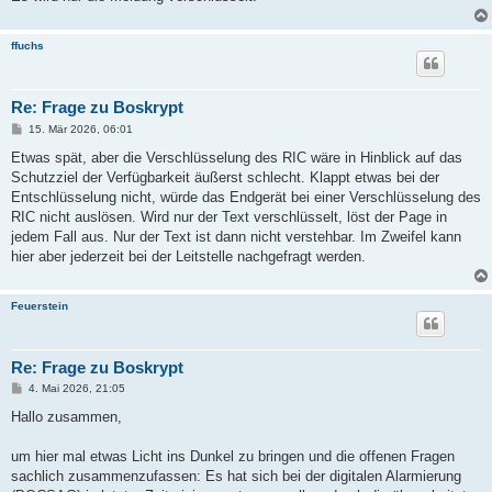
g
ffuchs
Re: Frage zu Boskrypt
B
15. Mär 2026, 06:01
e
i
Etwas spät, aber die Verschlüsselung des RIC wäre in Hinblick auf das
t
Schutzziel der Verfügbarkeit äußerst schlecht. Klappt etwas bei der
r
a
Entschlüsselung nicht, würde das Endgerät bei einer Verschlüsselung des
g
RIC nicht auslösen. Wird nur der Text verschlüsselt, löst der Page in
jedem Fall aus. Nur der Text ist dann nicht verstehbar. Im Zweifel kann
hier aber jederzeit bei der Leitstelle nachgefragt werden.
Feuerstein
Re: Frage zu Boskrypt
B
4. Mai 2026, 21:05
e
i
Hallo zusammen,
t
r
a
um hier mal etwas Licht ins Dunkel zu bringen und die offenen Fragen
g
sachlich zusammenzufassen: Es hat sich bei der digitalen Alarmierung