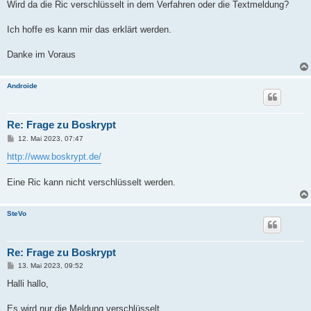
Wird da die Ric verschlüsselt in dem Verfahren oder die Textmeldung?
Ich hoffe es kann mir das erklärt werden.
Danke im Voraus
Androide
Re: Frage zu Boskrypt
B
12. Mai 2023, 07:47
e
i
http://www.boskrypt.de/
t
r
a
Eine Ric kann nicht verschlüsselt werden.
g
SteVo
Re: Frage zu Boskrypt
B
13. Mai 2023, 09:52
e
i
Halli hallo,
t
r
a
Es wird nur die Meldung verschlüsselt.