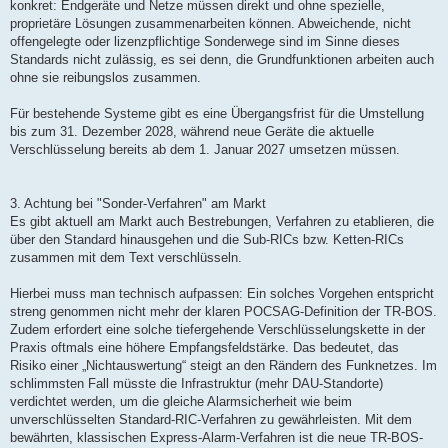
konkret: Endgeräte und Netze müssen direkt und ohne spezielle,
proprietäre Lösungen zusammenarbeiten können. Abweichende, nicht
offengelegte oder lizenzpflichtige Sonderwege sind im Sinne dieses
Standards nicht zulässig, es sei denn, die Grundfunktionen arbeiten auch
ohne sie reibungslos zusammen.
Für bestehende Systeme gibt es eine Übergangsfrist für die Umstellung
bis zum 31. Dezember 2028, während neue Geräte die aktuelle
Verschlüsselung bereits ab dem 1. Januar 2027 umsetzen müssen.
3. Achtung bei "Sonder-Verfahren" am Markt
Es gibt aktuell am Markt auch Bestrebungen, Verfahren zu etablieren, die
über den Standard hinausgehen und die Sub-RICs bzw. Ketten-RICs
zusammen mit dem Text verschlüsseln.
Hierbei muss man technisch aufpassen: Ein solches Vorgehen entspricht
streng genommen nicht mehr der klaren POCSAG-Definition der TR-BOS.
Zudem erfordert eine solche tiefergehende Verschlüsselungskette in der
Praxis oftmals eine höhere Empfangsfeldstärke. Das bedeutet, das
Risiko einer „Nichtauswertung“ steigt an den Rändern des Funknetzes. Im
schlimmsten Fall müsste die Infrastruktur (mehr DAU-Standorte)
verdichtet werden, um die gleiche Alarmsicherheit wie beim
unverschlüsselten Standard-RIC-Verfahren zu gewährleisten. Mit dem
bewährten, klassischen Express-Alarm-Verfahren ist die neue TR-BOS-