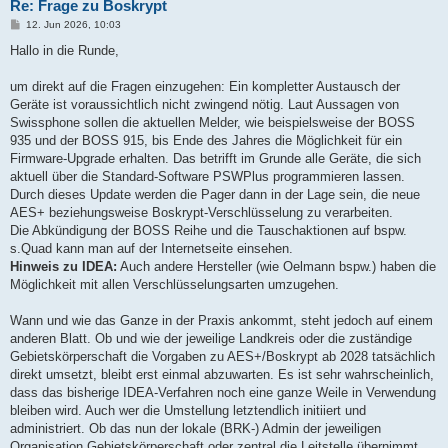
Re: Frage zu Boskrypt
B
12. Jun 2026, 10:03
e
i
Hallo in die Runde,
t
r
a
um direkt auf die Fragen einzugehen: Ein kompletter Austausch der
g
Geräte ist voraussichtlich nicht zwingend nötig. Laut Aussagen von
Swissphone sollen die aktuellen Melder, wie beispielsweise der BOSS
935 und der BOSS 915, bis Ende des Jahres die Möglichkeit für ein
Firmware-Upgrade erhalten. Das betrifft im Grunde alle Geräte, die sich
aktuell über die Standard-Software PSWPlus programmieren lassen.
Durch dieses Update werden die Pager dann in der Lage sein, die neue
AES+ beziehungsweise Boskrypt-Verschlüsselung zu verarbeiten.
Die Abkündigung der BOSS Reihe und die Tauschaktionen auf bspw.
s.Quad kann man auf der Internetseite einsehen.
Hinweis zu IDEA:
Auch andere Hersteller (wie Oelmann bspw.) haben die
Möglichkeit mit allen Verschlüsselungsarten umzugehen.
Wann und wie das Ganze in der Praxis ankommt, steht jedoch auf einem
anderen Blatt. Ob und wie der jeweilige Landkreis oder die zuständige
Gebietskörperschaft die Vorgaben zu AES+/Boskrypt ab 2028 tatsächlich
direkt umsetzt, bleibt erst einmal abzuwarten. Es ist sehr wahrscheinlich,
dass das bisherige IDEA-Verfahren noch eine ganze Weile in Verwendung
bleiben wird. Auch wer die Umstellung letztendlich initiiert und
administriert. Ob das nun der lokale (BRK-) Admin der jeweiligen
Organisation Gebietskörperschaft oder zentral die Leitstelle übernimmt,