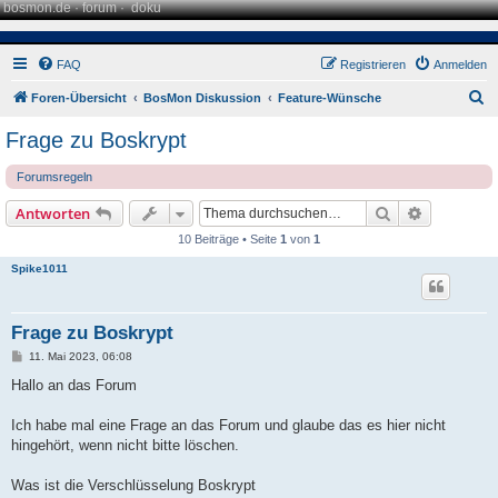
bosmon.de
·
forum
·
doku
FAQ
Registrieren
Anmelden
S
Foren-Übersicht
BosMon Diskussion
Feature-Wünsche
u
Frage zu Boskrypt
c
Forumsregeln
h
e
Suche
Erweiterte
Antworten
10 Beiträge • Seite
1
von
1
Spike1011
Frage zu Boskrypt
B
11. Mai 2023, 06:08
e
i
Hallo an das Forum
t
r
a
Ich habe mal eine Frage an das Forum und glaube das es hier nicht
g
hingehört, wenn nicht bitte löschen.
Was ist die Verschlüsselung Boskrypt