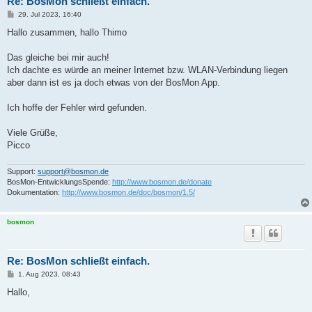
Re: BosMon schließt einfach.
B
29. Jul 2023, 16:40
e
i
Hallo zusammen, hallo Thimo
t
r
a
Das gleiche bei mir auch!
g
Ich dachte es würde an meiner Internet bzw. WLAN-Verbindung liegen
aber dann ist es ja doch etwas von der BosMon App.
Ich hoffe der Fehler wird gefunden.
Viele Grüße,
Picco
Support:
support@bosmon.de
BosMon-EntwicklungsSpende:
http://www.bosmon.de/donate
Dokumentation:
http://www.bosmon.de/doc/bosmon/1.5/
bosmon
Re: BosMon schließt einfach.
B
1. Aug 2023, 08:43
e
i
Hallo,
t
r