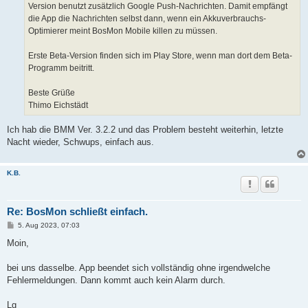
Version benutzt zusätzlich Google Push-Nachrichten. Damit empfängt
die App die Nachrichten selbst dann, wenn ein Akkuverbrauchs-
Optimierer meint BosMon Mobile killen zu müssen.
Erste Beta-Version finden sich im Play Store, wenn man dort dem Beta-
Programm beitritt.
Beste Grüße
Thimo Eichstädt
Ich hab die BMM Ver. 3.2.2 und das Problem besteht weiterhin, letzte
Nacht wieder, Schwups, einfach aus.
K.B.
Re: BosMon schließt einfach.
B
5. Aug 2023, 07:03
e
i
Moin,
t
r
a
bei uns dasselbe. App beendet sich vollständig ohne irgendwelche
g
Fehlermeldungen. Dann kommt auch kein Alarm durch.
Lg