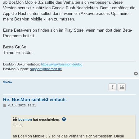
a
ab BosMon Mobile 3.2 sollte das Verhalten sich verbessern. Diese
g
Version benutzt zusätzlich Google Push-Nachrichten. Damit empfängt die
App die Nachrichten selbst dann, wenn ein Akkuverbrauchs-Optimierer
meint BosMon Mobile killen zu müssen.
Erste Beta-Version finden sich im Play Store, wenn man dort dem Beta-
Programm beitritt.
Beste Grüße
Thimo Eichstädt
BosMon Dokumentation:
https://www.bosmon.de/doc
BosMon Support:
support@bosmon.de
SteVo
Re: BosMon schließt einfach.
B
4. Aug 2023, 19:21
e
i
t
bosmon
hat geschrieben:
r
a
Hallo,
g
ab BosMon Mobile 3.2 sollte das Verhalten sich verbessern. Diese