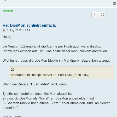
bosmon
Re: BosMon schließt einfach.
B
6. Aug 2023, 11:19
e
i
Hallo,
t
r
a
die Version 3.2 empfängt die Alarme per Push auch wenn die App
g
"schwupps einfach aus" ist. Das sollte daher kein Problem darstellen.
Wichtig ist, dass die BosMon Mobile im Menüpunkt Statistiken anzeigt
Verbunden mit beispielserver.de, Port 1234 (Push aktiv)
Wenn der Zusatz
"Push aktiv"
fehlt, dann
1) bitte sicherstellen, dass BosMon aktuell ist
2) dass du BosMon als "Gerät" an BosMon angemeldet hast
3) BosMon Mobile noch einmal "vom Server abmelden" und "an Server
anmelden".