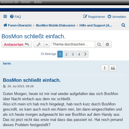
bosmon.de
·
forum
·
doku
FAQ
Registrieren
Anmelden
S
Foren-Übersicht
BosMon Mobile Diskussion
Hilfe und Support (Android)
u
BosMon schließt einfach.
c
Suche
Erweiterte
Antworten
h
e
1
2
3
4
Nächste
33 Beiträge
SteVo
BosMon schließt einfach.
B
29. Jul 2023, 09:28
e
i
Guten Morgen, heute ist mir mal wieder aufgefallen das sich BosMon
t
über Nacht einfach aus dem nix schließt.
r
a
Also ich mein ich hab mich hingelegt, hab noch kurz durch BosMon
g
gescrollt, es kam auch noch ein Alarm rein, bin dann eingeschlafen und
als ich heute morgen aufgewacht bin war BosMon auf dem Handy aus.
Das ist jetzt nicht das erste mal dass das passiert ist. Hat noch jemand
dieses Problem festgestellt?