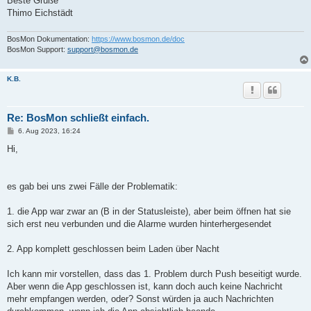
Beste Grüße
Thimo Eichstädt
BosMon Dokumentation:
https://www.bosmon.de/doc
BosMon Support:
support@bosmon.de
K.B.
Re: BosMon schließt einfach.
B
6. Aug 2023, 16:24
e
i
Hi,
t
r
a
g
es gab bei uns zwei Fälle der Problematik:
1. die App war zwar an (B in der Statusleiste), aber beim öffnen hat sie
sich erst neu verbunden und die Alarme wurden hinterhergesendet
2. App komplett geschlossen beim Laden über Nacht
Ich kann mir vorstellen, dass das 1. Problem durch Push beseitigt wurde.
Aber wenn die App geschlossen ist, kann doch auch keine Nachricht
mehr empfangen werden, oder? Sonst würden ja auch Nachrichten