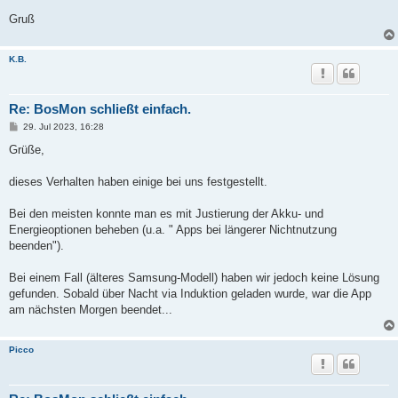
Gruß
K.B.
Re: BosMon schließt einfach.
B
29. Jul 2023, 16:28
e
i
Grüße,
t
r
a
dieses Verhalten haben einige bei uns festgestellt.
g
Bei den meisten konnte man es mit Justierung der Akku- und
Energieoptionen beheben (u.a. " Apps bei längerer Nichtnutzung
beenden").
Bei einem Fall (älteres Samsung-Modell) haben wir jedoch keine Lösung
gefunden. Sobald über Nacht via Induktion geladen wurde, war die App
am nächsten Morgen beendet...
Picco