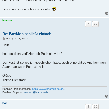
durchkommen, wenn ich die App absichtlich beende.
Grüße und einen schönen Sonntag
bosmon
Re: BosMon schließt einfach.
B
6. Aug 2023, 20:15
e
i
Hallo,
t
r
a
hast du denn verifiziert, ob Push aktiv ist?
g
Der Rest ist so wie ich geschrieben habe, auch ohne aktive App kommen
Alarme an wenn Push aktiv ist.
Grüße
Thimo Eichstädt
BosMon Dokumentation:
https://www.bosmon.de/doc
BosMon Support:
support@bosmon.de
K.B.