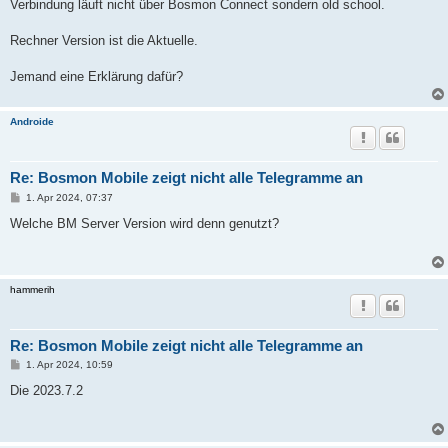
Verbindung läuft nicht über Bosmon Connect sondern old school.
Rechner Version ist die Aktuelle.
Jemand eine Erklärung dafür?
Androide
Re: Bosmon Mobile zeigt nicht alle Telegramme an
B
1. Apr 2024, 07:37
e
i
Welche BM Server Version wird denn genutzt?
t
r
a
g
hammerih
Re: Bosmon Mobile zeigt nicht alle Telegramme an
B
1. Apr 2024, 10:59
e
i
Die 2023.7.2
t
r
a
g