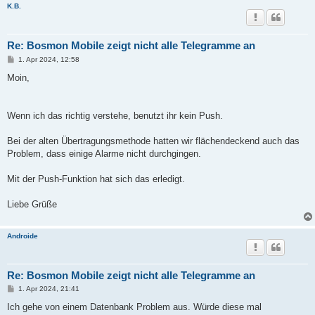
K.B.
Re: Bosmon Mobile zeigt nicht alle Telegramme an
B
1. Apr 2024, 12:58
e
i
Moin,
t
r
a
g
Wenn ich das richtig verstehe, benutzt ihr kein Push.
Bei der alten Übertragungsmethode hatten wir flächendeckend auch das
Problem, dass einige Alarme nicht durchgingen.
Mit der Push-Funktion hat sich das erledigt.
Liebe Grüße
Androide
Re: Bosmon Mobile zeigt nicht alle Telegramme an
B
1. Apr 2024, 21:41
e
i
Ich gehe von einem Datenbank Problem aus. Würde diese mal
t