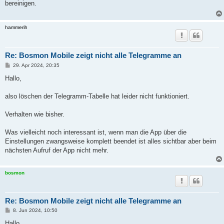
bereinigen.
r
a
g
hammerih
Re: Bosmon Mobile zeigt nicht alle Telegramme an
B
29. Apr 2024, 20:35
e
i
Hallo,
t
r
a
also löschen der Telegramm-Tabelle hat leider nicht funktioniert.
g
Verhalten wie bisher.
Was vielleicht noch interessant ist, wenn man die App über die
Einstellungen zwangsweise komplett beendet ist alles sichtbar aber beim
nächsten Aufruf der App nicht mehr.
bosmon
Re: Bosmon Mobile zeigt nicht alle Telegramme an
B
8. Jun 2024, 10:50
e
i
Hallo,