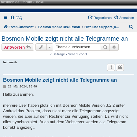
bosmon.de
·
forum
·
doku
FAQ
Registrieren
Anmelden
S
Foren-Übersicht
BosMon Mobile Diskussion
Hilfe und Support (Android)
u
Bosmon Mobile zeigt nicht alle Telegramme an
c
Suche
Erweiterte
Antworten
h
7 Beiträge • Seite
1
von
1
e
hammerih
Bosmon Mobile zeigt nicht alle Telegramme an
B
29. Mär 2024, 19:46
e
i
Hallo zusammen,
t
r
a
mehrere User haben plötzlich mit Bosmon Mobile Version 3.2.2 unter
g
Android das Problem, dass nicht mehr alle Telegramme angezeigt
werden, die aber auf dem Rechner zur Verfügung stehen. Es wird nicht
alles synchronisiert. Auch auf dem Webserver werden alle Telegramm
korrekt angezeigt.