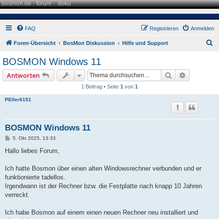
bosmon.de
·
forum
·
doku
FAQ
Registrieren
Anmelden
S
Foren-Übersicht
BosMon Diskussion
Hilfe und Support
u
BOSMON Windows 11
c
Suche
Erweiterte
Antworten
h
1 Beitrag • Seite
1
von
1
e
PEller6151
BOSMON Windows 11
B
5. Okt 2025, 13:33
e
i
Hallo liebes Forum,
t
r
a
Ich hatte Bosmon über einen alten Windowsrechner verbunden und er
g
funktionierte tadellos.
Irgendwann ist der Rechner bzw. die Festplatte nach knapp 10 Jahren
verreckt.
Ich habe Bosmon auf einem einen neuen Rechner neu installiert und