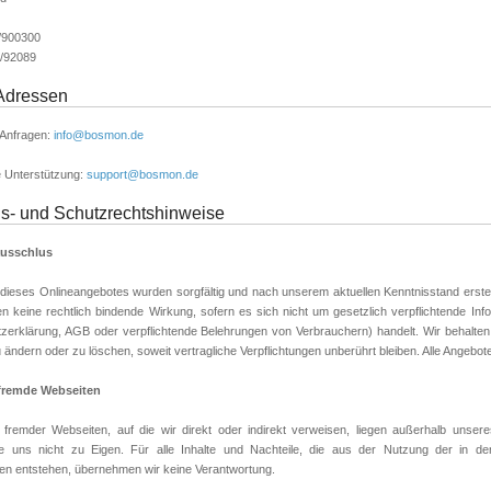
8/900300
/92089
Adressen
 Anfragen:
info@bosmon.de
 Unterstützung:
support@bosmon.de
s- und Schutzrechtshinweise
usschlus
 dieses Onlineangebotes wurden sorgfältig und nach unserem aktuellen Kenntnisstand erstell
en keine rechtlich bindende Wirkung, sofern es sich nicht um gesetzlich verpflichtende In
zerklärung, AGB oder verpflichtende Belehrungen von Verbrauchern) handelt. Wir behalten u
u ändern oder zu löschen, soweit vertragliche Verpflichtungen unberührt bleiben. Alle Angebote
 fremde Webseiten
e fremder Webseiten, auf die wir direkt oder indirekt verweisen, liegen außerhalb unse
 uns nicht zu Eigen. Für alle Inhalte und Nachteile, die aus der Nutzung der in den
nen entstehen, übernehmen wir keine Verantwortung.