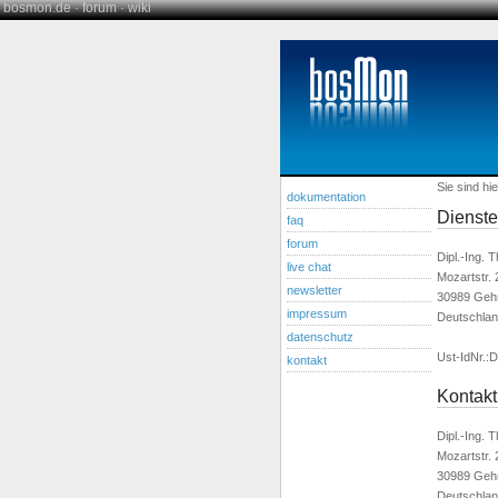
bosmon.de
·
forum
·
wiki
Sie sind hi
dokumentation
Dienste
faq
forum
Dipl.-Ing. 
live chat
Mozartstr. 
newsletter
30989 Geh
impressum
Deutschla
datenschutz
Ust-IdNr.
kontakt
Kontakt
Dipl.-Ing. 
Mozartstr. 
30989 Geh
Deutschla