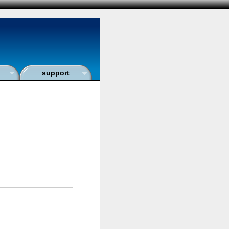
d
support