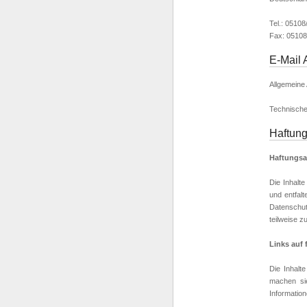
Tel.: 0510
Fax: 05108
E-Mail 
Allgemeine
Technische
Haftung
Haftungsa
Die Inhalte
und entfalt
Datenschut
teilweise z
Links auf
Die Inhalt
machen sie
Informatio