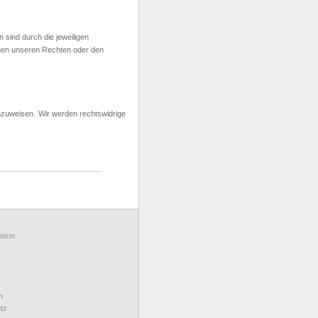
 sind durch die jeweiligen
egen unseren Rechten oder den
hinzuweisen. Wir werden rechtswidrige
tion
m
tz