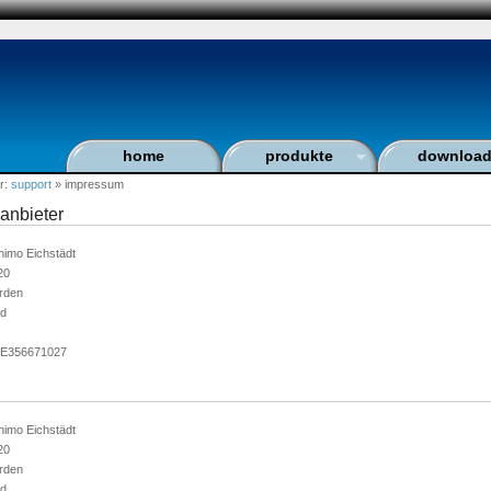
home
produkte
downloa
er:
support
» impressum
anbieter
Thimo Eichstädt
20
rden
nd
:DE356671027
Thimo Eichstädt
20
rden
nd