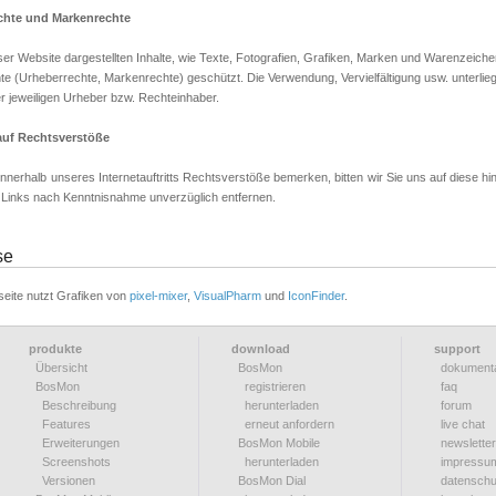
chte und Markenrechte
eser Website dargestellten Inhalte, wie Texte, Fotografien, Grafiken, Marken und Warenzeichen
te (Urheberrechte, Markenrechte) geschützt. Die Verwendung, Vervielfältigung usw. unterli
r jeweiligen Urheber bzw. Rechteinhaber.
auf Rechtsverstöße
 innerhalb unseres Internetauftritts Rechtsverstöße bemerken, bitten wir Sie uns auf diese 
d Links nach Kenntnisnahme unverzüglich entfernen.
se
eite nutzt Grafiken von
pixel-mixer
,
VisualPharm
und
IconFinder
.
produkte
download
support
Übersicht
BosMon
dokumenta
BosMon
registrieren
faq
Beschreibung
herunterladen
forum
Features
erneut anfordern
live chat
Erweiterungen
BosMon Mobile
newsletter
Screenshots
herunterladen
impressu
Versionen
BosMon Dial
datenschu