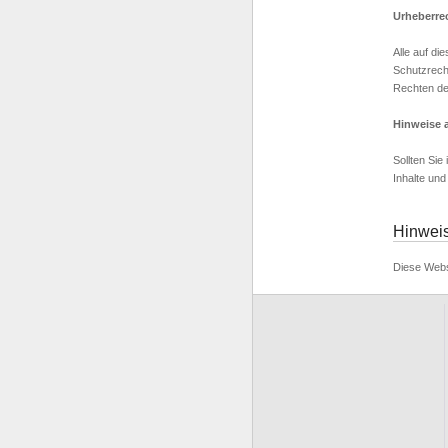
Urheberre
Alle auf di
Schutzrech
Rechten de
Hinweise 
Sollten Sie
Inhalte un
Hinwei
Diese Webs